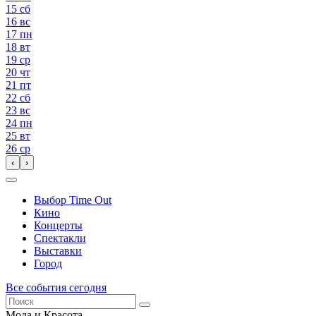
15
сб
16
вс
17
пн
18
вт
19
ср
20
чт
21
пт
22
сб
23
вс
24
пн
25
вт
26
ср
‹
›
Выбор Time Out
Кино
Концерты
Спектакли
Выставки
Город
Все события сегодня
Мода и Красота