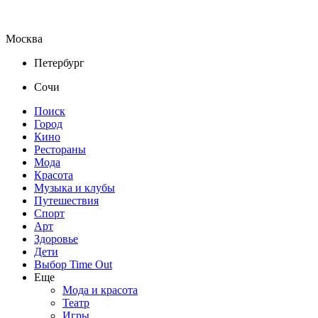
Москва
Петербург
Сочи
Поиск
Город
Кино
Рестораны
Мода
Красота
Музыка и клубы
Путешествия
Спорт
Арт
Здоровье
Дети
Выбор Time Out
Еще
Мода и красота
Театр
Игры