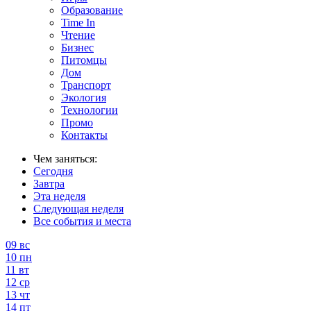
Образование
Time In
Чтение
Бизнес
Питомцы
Дом
Транспорт
Экология
Технологии
Промо
Контакты
Чем заняться:
Сегодня
Завтра
Эта неделя
Следующая неделя
Все события и места
09
вс
10
пн
11
вт
12
ср
13
чт
14
пт