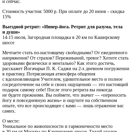
и сейчас.
Стоимость участия: 5000 р. При оплате до 20 июня – скидка
15%
Выездной ретрит: «Иннер-йога. Ретрит для разума, тела
и души»
14-15 июля, Загородная площадка в 20 км по Каширскому
шоссе
Мечтаете стать по-настоящему свободными? От ежедневного
напряжения? От страхов? Переживаний, тревог? Хотите стать
здоровыми физически и ментально? Как этого достичь,
расскажет Йогачарьи П. К. Саджи на 2-х дневном погружении
в практику. Потрясающая атмосфера общения
с вдохновляющим Учителем, удивительное место и полное
сосредоточение на себе и своих ощущениях — это настоящий
подарок самому себе! После этого ретрита вы никогда
не будете прежними. Вы поймете, что значит — «переносить
йогу в повседневную жизнь» и ощутите на собственном
опыте, что все происходящее с вами — лишь отражение вас
самих.
О месте:
Уникальное по живописности и гармоничности место
в 20 км от Москвы по Каширскому шоссе. Тихий уголок