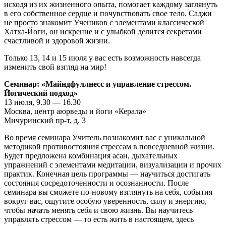
исходя из их жизненного опыта, помогает каждому заглянуть
в его собственное сердце и почувствовать свое тело. Саджи
не просто знакомит Учеников с элементами классической
Хатха-Йоги, он искренне и с улыбкой делится секретами
счастливой и здоровой жизни.
Только 13, 14 и 15 июля у вас есть возможность навсегда
изменить свой взгляд на мир!
Семинар: «Майндфуллнесс и управление стрессом.
Йогический подход»
13 июля, 9.30 — 16.30
Москва, центр аюрведы и йоги «Керала»
Мичуринский пр-т, д. 3
Во время семинара Учитель познакомит вас с уникальной
методикой противостояния стрессам в повседневной жизни.
Будет предложена комбинация асан, дыхательных
упражнений с элементами медитации, визуализации и прочих
практик. Конечная цель программы — научиться достигать
состояния сосредоточенности и осознанности. После
семинара вы сможете по-новому взглянуть на себя, события
вокруг вас, ощутите особую уверенность, силу и энергию,
чтобы начать менять себя и свою жизнь. Вы научитесь
управлять стрессом — то есть жить в настоящем, здесь