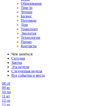
Образование
Time In
Чтение
Бизнес
Питомцы
Дом
Транспорт
Экология
Технологии
Промо
Контакты
Чем заняться:
Сегодня
Завтра
Эта неделя
Следующая неделя
Все события и места
08
сб
09
вс
10
пн
11
вт
12
ср
13
чт