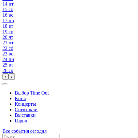
14
пт
15
сб
16
вс
17
пн
18
вт
19
ср
20
чт
21
пт
22
сб
23
вс
24
пн
25
вт
26
ср
‹
›
Выбор Time Out
Кино
Концерты
Спектакли
Выставки
Город
Все события сегодня