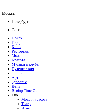
Москва
Петербург
Сочи
Поиск
Город
Кино
Рестораны
Мода
Красота
Музыка и клубы
Путешествия
Спорт
Арт
Здоровье
Дети
Выбор Time Out
Еще
Мода и красота
Театр
Игры