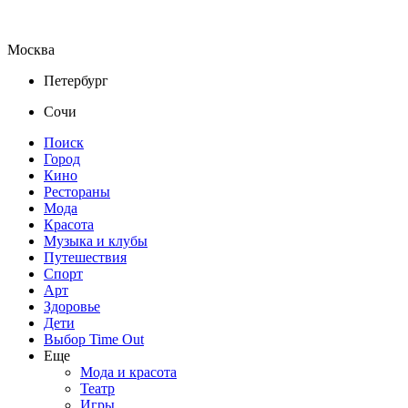
Москва
Петербург
Сочи
Поиск
Город
Кино
Рестораны
Мода
Красота
Музыка и клубы
Путешествия
Спорт
Арт
Здоровье
Дети
Выбор Time Out
Еще
Мода и красота
Театр
Игры