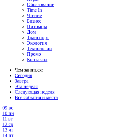
Образование
Time In
Чтение
Бизнес
Питомцы
Дом
Транспорт
Экология
Технологии
Промо
Контакты
Чем заняться:
Сегодня
Завтра
Эта неделя
Следующая неделя
Все события и места
09
вс
10
пн
11
вт
12
ср
13
чт
14
пт