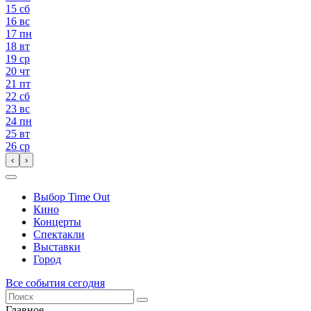
15
сб
16
вс
17
пн
18
вт
19
ср
20
чт
21
пт
22
сб
23
вс
24
пн
25
вт
26
ср
‹
›
Выбор Time Out
Кино
Концерты
Спектакли
Выставки
Город
Все события сегодня
Главное