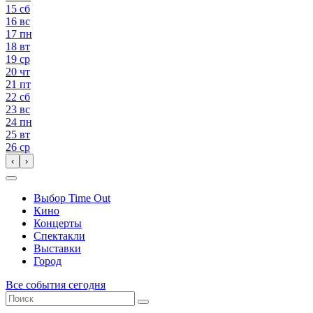
15
сб
16
вс
17
пн
18
вт
19
ср
20
чт
21
пт
22
сб
23
вс
24
пн
25
вт
26
ср
‹
›
Выбор Time Out
Кино
Концерты
Спектакли
Выставки
Город
Все события сегодня