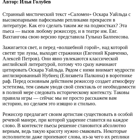
Автор: Илья Голубев
Странный мистический текст «Саломеи» Оскара Уайльда с
высокопарными пафосными репликами прекрасен в
литературе. Как его сделать таким же на подмостках? Эта
пьеса — вызов любому режиссеру, и в театре им. Евг.
Вахтангова свою версию представила Гульназ Балпеисова.
Зажигается свет, и перед «волшебной горой», над которой
светят три луны, выходят стражники (Евгений Кравченко,
Алексей Петров). Они явно увлекаются классической
английской литературой, потому что сразу начинают
цитировать Оскара Уайльда. Рядом с ними внимает мудрости
англизированный Нубиец (Елизавета Палкина) в воротнике
раф. Перед основным действием режиссер создает атмосферу
эстетизма, тем самым уводя свой спектакль от необходимости
в полной мере следовать историческому контексту. Таковы
правила игры — сейчас мы не просто расскажем вам
историю, но сделаем это изящно и стильно.
Режиссер предлагает своим артистам существовать в особой
речевой манере, при которой ударение ставится на каждое
слово. В контексте пьесы решение становится абсолютно
верным, ведь такую красоту нужно смаковать. Некоторые
исполнители даже пропевают слова, из-за чего их реплики