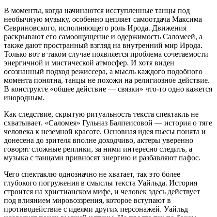
В моменты, когда начинаются исступленные танцы под
необычную музыку, особенно цепляет самоотдача Максима
Севриновского, исполняющего роль Ирода. Движения
раскрывают его самоощущение и одержимость Саломеей, а
также дают пространный взгляд на внутренний мир Ирода.
Только вот в таком случае появляется проблема сочетаемости
энергичной и мистической атмосфер. И хотя виден
осознанный подход режиссера, а мысль каждого подобного
момента понятна, танцы не похожи на религиозное действие.
В конструкте «общее действие — связки» что-то одно кажется
инородным.
Как следствие, скрытую ритуальность текста спектакль не
схватывает. «Саломея» Гульназ Балпеисовой — история о тяге
человека к неземной красоте. Основная идея пьесы понята и
донесена до зрителя вполне доходчиво, актеры уверенно
говорят сложные реплики, за ними интересно следить, а
музыка с танцами привносят энергию и разбавляют пафос.
Чего спектаклю однозначно не хватает, так это более
глубокого погружения в смыслы текста Уайльда. История
строится на христианском мифе, и человек здесь действует
под влиянием мировоззрения, которое вступают в
противодействие с идеями других персонажей. Уайльд