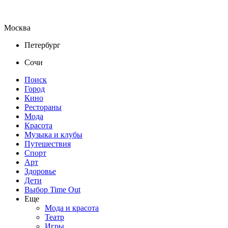
Москва
Петербург
Сочи
Поиск
Город
Кино
Рестораны
Мода
Красота
Музыка и клубы
Путешествия
Спорт
Арт
Здоровье
Дети
Выбор Time Out
Еще
Мода и красота
Театр
Игры