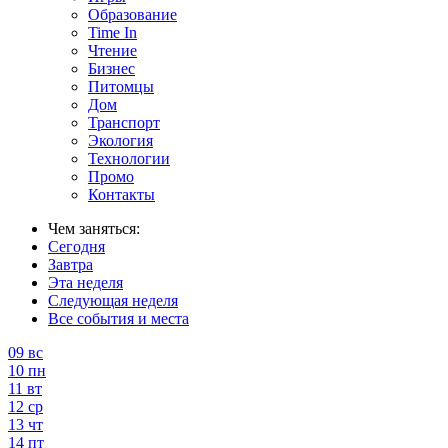
Образование
Time In
Чтение
Бизнес
Питомцы
Дом
Транспорт
Экология
Технологии
Промо
Контакты
Чем заняться:
Сегодня
Завтра
Эта неделя
Следующая неделя
Все события и места
09
вс
10
пн
11
вт
12
ср
13
чт
14
пт