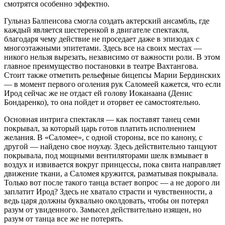
смотрятся особенно эффектно.
Гульназ Балпеисова смогла создать актерский ансамбль, где
каждый является шестеренкой в двигателе спектакля,
благодаря чему действие не проседает даже в эпизодах с
многоэтажными эпитетами. Здесь все на своих местах —
никого нельзя вырезать, независимо от важности роли. В этом
главное преимущество постановки в театре Вахтангова.
Стоит также отметить рельефные бицепсы Марии Бердинских
— в момент первого оголения рук Саломеей кажется, что если
Ирод сейчас же не отдаст ей голову Иоканаана (Денис
Бондаренко), то она пойдет и оторвет ее самостоятельно.
Основная интрига спектакля — как поставят танец семи
покрывал, за который царь готов платить исполнением
желания. В «Саломее», с одной стороны, все по канону, с
другой — найдено свое ноухау. Здесь действительно танцуют
покрывала, под мощными вентиляторами шелк взмывает в
воздух и извивается вокруг принцессы, пока свита направляет
движение ткани, а Саломея кружится, разматывая покрывала.
Только вот после такого танца встает вопрос — а не дорого ли
заплатит Ирод? Здесь не хватало страсти и чувственности, а
ведь царя должны буквально околдовать, чтобы он потерял
разум от увиденного. Замысел действительно изящен, но
разум от танца все же не потерять.