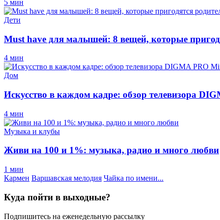
5 мин
Дети
Must have для малышей: 8 вещей, которые пригод
4 мин
Дом
Искусство в каждом кадре: обзор телевизора D
4 мин
Музыка и клубы
Живи на 100 и 1%: музыка, радио и много любви
1 мин
Кармен
Варшавская мелодия
Чайка по имени...
Куда пойти в выходные?
Подпишитесь на еженедельную рассылку