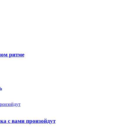
ном ритме
ь
яка с вами произойдут