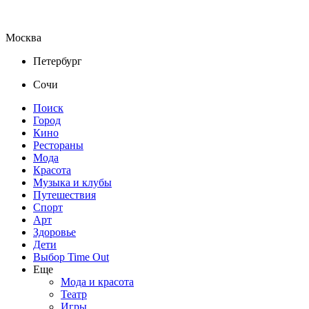
Москва
Петербург
Сочи
Поиск
Город
Кино
Рестораны
Мода
Красота
Музыка и клубы
Путешествия
Спорт
Арт
Здоровье
Дети
Выбор Time Out
Еще
Мода и красота
Театр
Игры