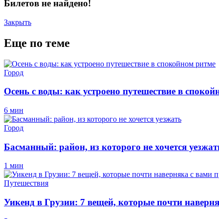
Билетов не найдено!
Закрыть
Еще по теме
Город
Осень с воды: как устроено путешествие в спокой
6 мин
Город
Басманный: район, из которого не хочется уезжат
1 мин
Путешествия
Уикенд в Грузии: 7 вещей, которые почти наверн