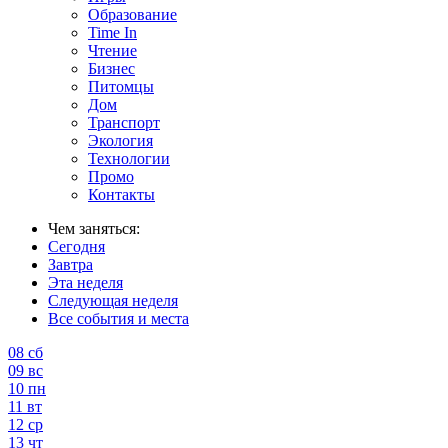
Образование
Time In
Чтение
Бизнес
Питомцы
Дом
Транспорт
Экология
Технологии
Промо
Контакты
Чем заняться:
Сегодня
Завтра
Эта неделя
Следующая неделя
Все события и места
08
сб
09
вс
10
пн
11
вт
12
ср
13
чт