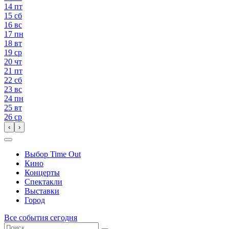
14
пт
15
сб
16
вс
17
пн
18
вт
19
ср
20
чт
21
пт
22
сб
23
вс
24
пн
25
вт
26
ср
‹
›
Выбор Time Out
Кино
Концерты
Спектакли
Выставки
Город
Все события сегодня