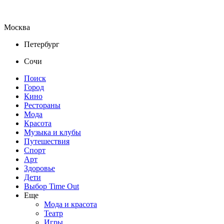
Москва
Петербург
Сочи
Поиск
Город
Кино
Рестораны
Мода
Красота
Музыка и клубы
Путешествия
Спорт
Арт
Здоровье
Дети
Выбор Time Out
Еще
Мода и красота
Театр
Игры