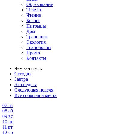
Образование
Time In
Чтение
Бизнес
Питомцы
Дом
Транспорт
Экология
Технологии
Промо
Контакты
Чем заняться:
Сегодня
Завтра
Эта неделя
Следующая неделя
Все события и места
07
пт
08
сб
09
вс
10
пн
11
вт
12
ср