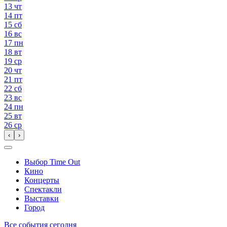
13
чт
14
пт
15
сб
16
вс
17
пн
18
вт
19
ср
20
чт
21
пт
22
сб
23
вс
24
пн
25
вт
26
ср
‹
›
Выбор Time Out
Кино
Концерты
Спектакли
Выставки
Город
Все события сегодня