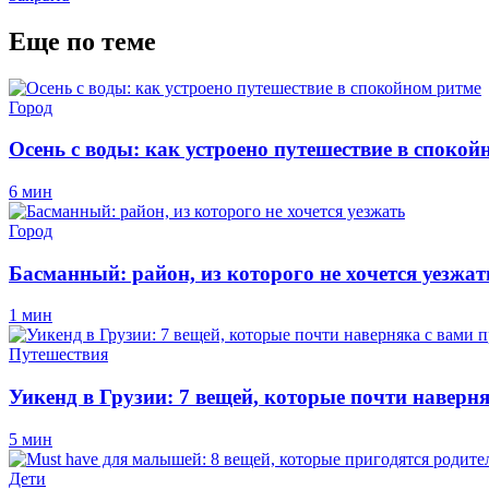
Еще по теме
Город
Осень с воды: как устроено путешествие в спокой
6 мин
Город
Басманный: район, из которого не хочется уезжат
1 мин
Путешествия
Уикенд в Грузии: 7 вещей, которые почти наверн
5 мин
Дети