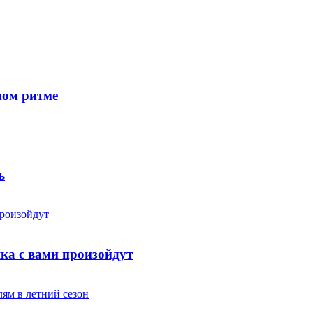
ном ритме
ь
яка с вами произойдут