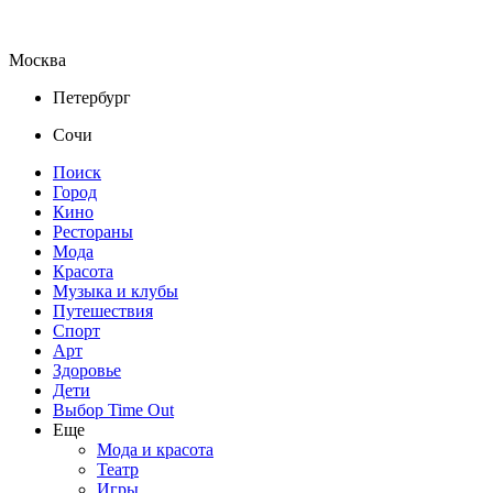
Москва
Петербург
Сочи
Поиск
Город
Кино
Рестораны
Мода
Красота
Музыка и клубы
Путешествия
Спорт
Арт
Здоровье
Дети
Выбор Time Out
Еще
Мода и красота
Театр
Игры