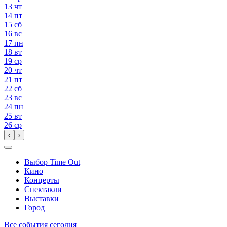
13
чт
14
пт
15
сб
16
вс
17
пн
18
вт
19
ср
20
чт
21
пт
22
сб
23
вс
24
пн
25
вт
26
ср
‹
›
Выбор Time Out
Кино
Концерты
Спектакли
Выставки
Город
Все события сегодня