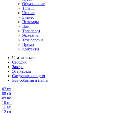
Образование
Time In
Чтение
Бизнес
Питомцы
Дом
Транспорт
Экология
Технологии
Промо
Контакты
Чем заняться:
Сегодня
Завтра
Эта неделя
Следующая неделя
Все события и места
07
пт
08
сб
09
вс
10
пн
11
вт
12
ср