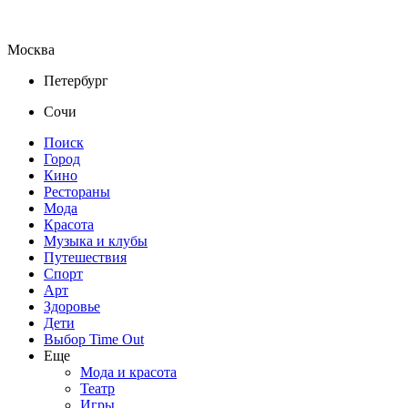
Москва
Петербург
Сочи
Поиск
Город
Кино
Рестораны
Мода
Красота
Музыка и клубы
Путешествия
Спорт
Арт
Здоровье
Дети
Выбор Time Out
Еще
Мода и красота
Театр
Игры