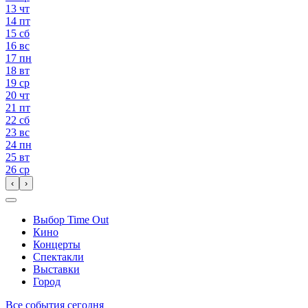
13
чт
14
пт
15
сб
16
вс
17
пн
18
вт
19
ср
20
чт
21
пт
22
сб
23
вс
24
пн
25
вт
26
ср
‹
›
Выбор Time Out
Кино
Концерты
Спектакли
Выставки
Город
Все события сегодня