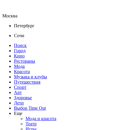
Москва
Петербург
Сочи
Поиск
Город
Кино
Рестораны
Мода
Красота
Музыка и клубы
Путешествия
Спорт
Арт
Здоровье
Дети
Выбор Time Out
Еще
Мода и красота
Театр
Игры