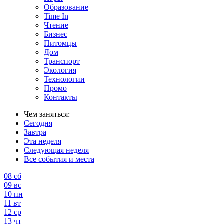
Образование
Time In
Чтение
Бизнес
Питомцы
Дом
Транспорт
Экология
Технологии
Промо
Контакты
Чем заняться:
Сегодня
Завтра
Эта неделя
Следующая неделя
Все события и места
08
сб
09
вс
10
пн
11
вт
12
ср
13
чт