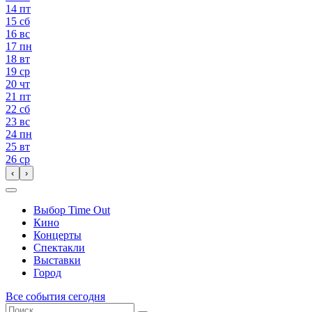
14
пт
15
сб
16
вс
17
пн
18
вт
19
ср
20
чт
21
пт
22
сб
23
вс
24
пн
25
вт
26
ср
‹
›
Выбор Time Out
Кино
Концерты
Спектакли
Выставки
Город
Все события сегодня