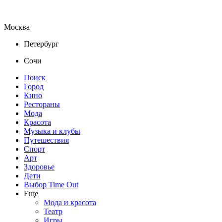
Москва
Петербург
Сочи
Поиск
Город
Кино
Рестораны
Мода
Красота
Музыка и клубы
Путешествия
Спорт
Арт
Здоровье
Дети
Выбор Time Out
Еще
Мода и красота
Театр
Игры