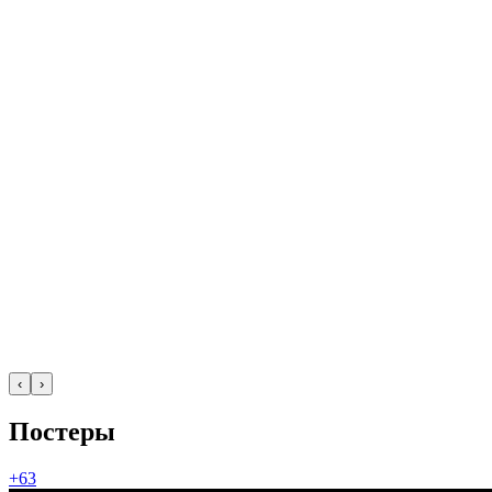
‹
›
Постеры
+63