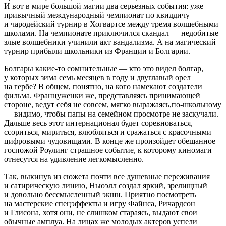
И вот в мире большой магии два серьезных события: уже
привычный международный чемпионат по квиддичу
и чародейский турнир в Хогвартсе между тремя волшебными
школами. На чемпионате приключился скандал — недобитые
злые волшебники учинили акт вандализма. А на магический
турнир прибыли школьники из Франции и Болгарии.
Болгары какие-то сомнительные — кто это видел болгар,
у которых зима семь месяцев в году и двуглавый орел
на гербе? В общем, понятно, на кого намекают создатели
фильма. Француженки же, представляясь принимающей
стороне, ведут себя не совсем, мягко выражаясь,по-школьному
— видимо, чтобы папы на семейном просмотре не заскучали.
Дальше весь этот интернационал будет соревноваться,
ссориться, мириться, влюбляться и сражаться с красочными
цифровыми чудовищами. В конце же произойдет обещанное
госпожой Роулинг страшное событие, к которому киномаги
отнесутся на удивление легкомысленно.
Так, выкинув из сюжета почти все душевные переживания
и сатирическую линию, Ньюэлл создал яркий, зрелищный
и довольно бессмысленный экшн. Приятно посмотреть
на мастерские спецэффекты и игру Файнса, Ричардсон
и Глисона, хотя они, не слишком стараясь, выдают свои
обычные амплуа. На лицах же молодых актеров успели