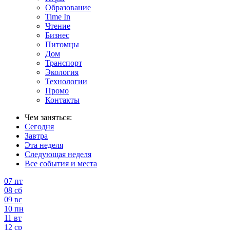
Образование
Time In
Чтение
Бизнес
Питомцы
Дом
Транспорт
Экология
Технологии
Промо
Контакты
Чем заняться:
Сегодня
Завтра
Эта неделя
Следующая неделя
Все события и места
07
пт
08
сб
09
вс
10
пн
11
вт
12
ср