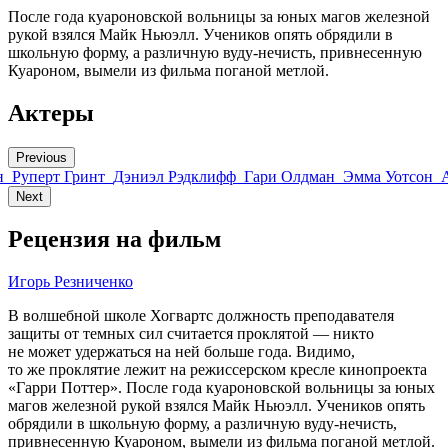
После года куароновской вольницы за юных магов железной
рукой взялся Майк Ньюэлл. Учеников опять обрядили в
школьную форму, а различную вуду-нечисть, привнесенную
Куароном, вымели из фильма поганой метлой.
Актеры
Previous
н
Руперт Гринт
Дэниэл Рэдклифф
Гари Олдман
Эмма Уотсон
Next
Рецензия на фильм
Игорь Резниченко
В волшебной школе Хогвартс должность преподавателя
защиты от темных сил считается проклятой — никто
не может удержаться на ней больше года. Видимо,
то же проклятие лежит на режиссерском кресле кинопроекта
«Гарри Поттер». После года куароновской вольницы за юных
магов железной рукой взялся Майк Ньюэлл. Учеников опять
обрядили в школьную форму, а различную вуду-нечисть,
привнесенную Куароном, вымели из фильма поганой метлой.