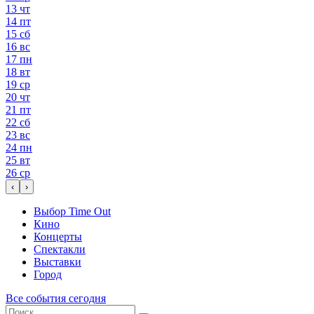
13
чт
14
пт
15
сб
16
вс
17
пн
18
вт
19
ср
20
чт
21
пт
22
сб
23
вс
24
пн
25
вт
26
ср
‹
›
Выбор Time Out
Кино
Концерты
Спектакли
Выставки
Город
Все события сегодня