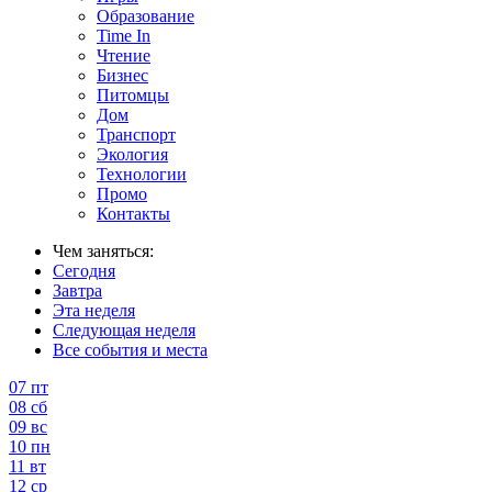
Образование
Time In
Чтение
Бизнес
Питомцы
Дом
Транспорт
Экология
Технологии
Промо
Контакты
Чем заняться:
Сегодня
Завтра
Эта неделя
Следующая неделя
Все события и места
07
пт
08
сб
09
вс
10
пн
11
вт
12
ср