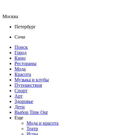
Москва
Петербург
Сочи
Поиск
Город
Кино
Рестораны
Мода
Красота
Музыка и клубы
Путешествия
Спорт
Арт
Здоровье
Дети
Выбор Time Out
Еще
Мода и красота
Театр
Игры