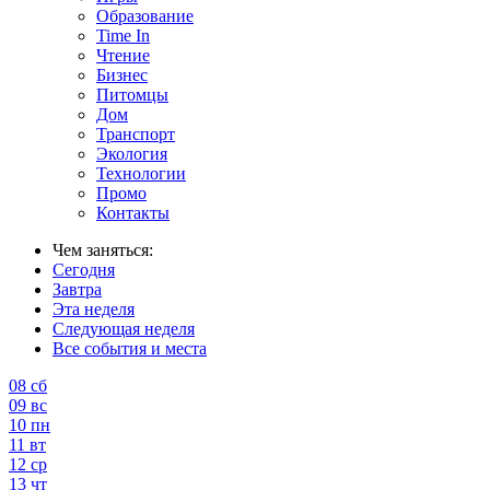
Образование
Time In
Чтение
Бизнес
Питомцы
Дом
Транспорт
Экология
Технологии
Промо
Контакты
Чем заняться:
Сегодня
Завтра
Эта неделя
Следующая неделя
Все события и места
08
сб
09
вс
10
пн
11
вт
12
ср
13
чт