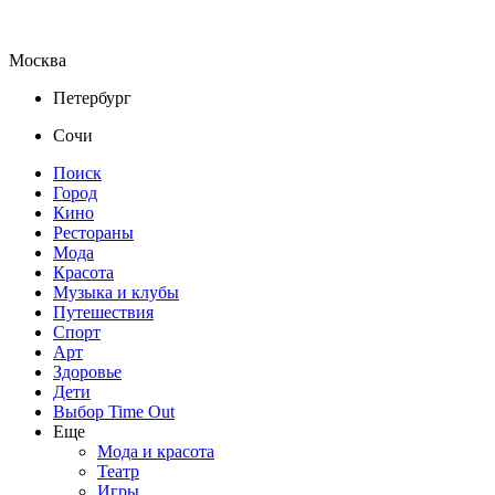
Москва
Петербург
Сочи
Поиск
Город
Кино
Рестораны
Мода
Красота
Музыка и клубы
Путешествия
Спорт
Арт
Здоровье
Дети
Выбор Time Out
Еще
Мода и красота
Театр
Игры