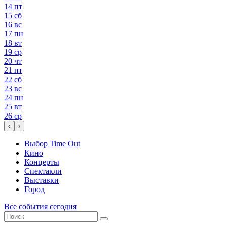
14
пт
15
сб
16
вс
17
пн
18
вт
19
ср
20
чт
21
пт
22
сб
23
вс
24
пн
25
вт
26
ср
‹
›
Выбор Time Out
Кино
Концерты
Спектакли
Выставки
Город
Все события сегодня