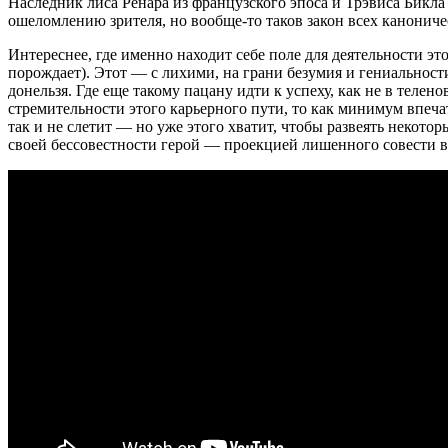
Наследник лиса Ренара из французского эпоса и Трэвиса Бикл
ошеломлению зрителя, но вообще-то таков закон всех канонич
Интереснее, где именно находит себе поле для деятельности э
порождает). Этот — с лихими, на грани безумия и гениальнос
донельзя. Где еще такому пацану идти к успеху, как не в теле
стремительности этого карьерного пути, то как минимум впеч
так и не слетит — но уже этого хватит, чтобы развеять некот
своей бессовестности герой — проекцией лишенного совести 