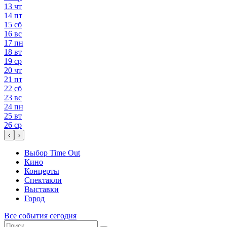
13
чт
14
пт
15
сб
16
вс
17
пн
18
вт
19
ср
20
чт
21
пт
22
сб
23
вс
24
пн
25
вт
26
ср
‹
›
Выбор Time Out
Кино
Концерты
Спектакли
Выставки
Город
Все события сегодня