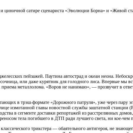
 и циничной сатире сценариста «Эволюции Борна» и «Живой ст
желесских пейзажей. Паутина автострад и океан неона. Небоск
песочница, или даже курятник для голодного лиса. Впервые мы 
приема металлолома. «Воров не нанимаю», — прозвучит в ответ
ающих в трэш-формате «Дорожного патруля», уже через пару э
 лице измотанной главы новостной службы заштатной станции (Ре
дства в сегменте доставки репортажей из расстрелянных домов,
реносом тела погибшего в ДТП ради лучшего света, ни кое-чем п
лассического трикстера — обаятельного антигероя, не знающего