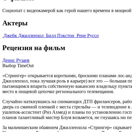
Социопат с видеокамерой как герой нашего времени в мощной
Актеры
Джейк Джилленхол
Билл Пэкстон
Рене Руссо
Рецензия на фильм
Денис Рузаев
Выбор TimeOut
«Стрингер» открывается короткими, броскими планами лос-анд
Джилленхол, пока лучшая роль в карьере) все это — большая 
пытающимся впарить собственную вакансию владельцу пункта 
место в пищевой цепочке регионального телевещания.
Случайно наткнувшись на снимающих ДТП фрилансеров, работ
дверь со смачной пленкой с места стрельбы — и телевидение в
ушлепок-ассистент (Риз Ахмед) и планы по установлению госпо
планов талантливый мистер Блум возьмется, не гнушаясь ни пе
За мальчишеским обаянием Джилленхола «Стрингер» скрывает к