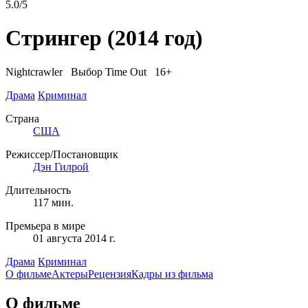
5.0/5
Стрингер
(2014 год)
Nightcrawler
Выбор Time Out 16+
Драма
Криминал
Страна
США
Режиссер/Постановщик
Дэн Гилрой
Длительность
117 мин.
Премьера в мире
01 августа 2014 г.
Драма
Криминал
О фильме
Актеры
Рецензия
Кадры из фильмa
О фильме