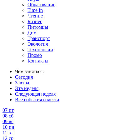
Образование
Time In
Чтение
Бизнес
Питомцы
Дом
Транспорт
Экология
Технологии
Промо
Контакты
Чем заняться:
Сегодня
Завтра
Эта неделя
Следующая неделя
Все события и места
07
пт
08
сб
09
вс
10
пн
11
вт
12
ср