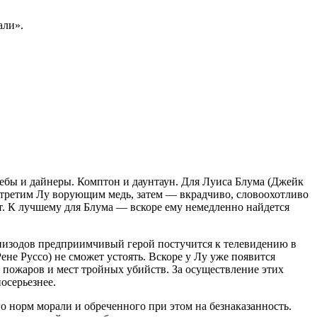
али».
ребы и дайнеры. Комптон и даунтаун. Для Луиса Блума (Джейк
встретим Лу ворующим медь, затем — вкрадчиво, словоохотливо
. К лучшему для Блума — вскоре ему немедленно найдется
пизодов предприимчивый герой постучится к телевидению в
не Руссо) не сможет устоять. Вскоре у Лу уже появится
 пожаров и мест тройных убийств. За осуществление этих
осерьезнее.
 норм морали и обреченного при этом на безнаказанность.