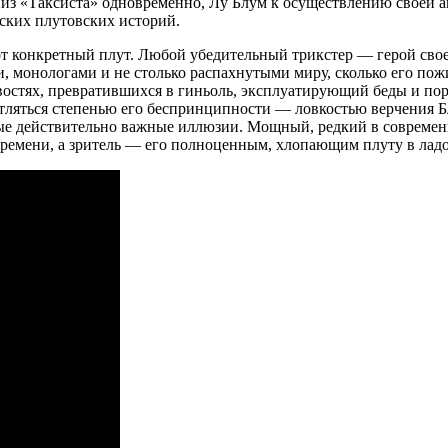
а из «Таксиста» одновременно, Лу Блум к осуществлению своей 
еских плутовских историй.
тот конкретный плут. Любой убедительный трикстер — герой свое
ти, монологами и не столько распахнутыми миру, сколько его 
новостях, превратившихся в гиньоль, эксплуатирующий беды и по
атляться степенью его беспринципности — ловкостью верчения Б
орые действительно важные иллюзии. Мощный, редкий в современ
времени, а зритель — его полноценным, хлопающим плуту в лад