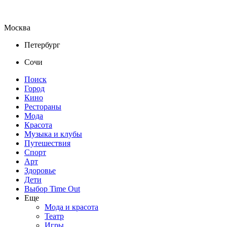
Москва
Петербург
Сочи
Поиск
Город
Кино
Рестораны
Мода
Красота
Музыка и клубы
Путешествия
Спорт
Арт
Здоровье
Дети
Выбор Time Out
Еще
Мода и красота
Театр
Игры