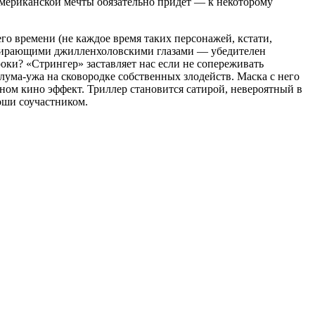
американской мечты обязательно придет — к некоторому
го времени (не каждое время таких персонажей, кстати,
пожирающими джилленхоловскими глазами — убедителен
роки? «Стрингер» заставляет нас если не сопереживать
лума-ужа на сковородке собственных злодейств. Маска с него
ном кино эффект. Триллер становится сатирой, невероятный в
оши соучастником.