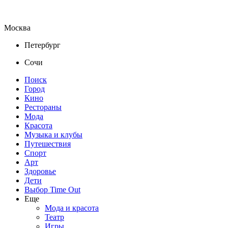
Москва
Петербург
Сочи
Поиск
Город
Кино
Рестораны
Мода
Красота
Музыка и клубы
Путешествия
Спорт
Арт
Здоровье
Дети
Выбор Time Out
Еще
Мода и красота
Театр
Игры