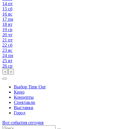
14
пт
15
сб
16
вс
17
пн
18
вт
19
ср
20
чт
21
пт
22
сб
23
вс
24
пн
25
вт
26
ср
‹
›
Выбор Time Out
Кино
Концерты
Спектакли
Выставки
Город
Все события сегодня