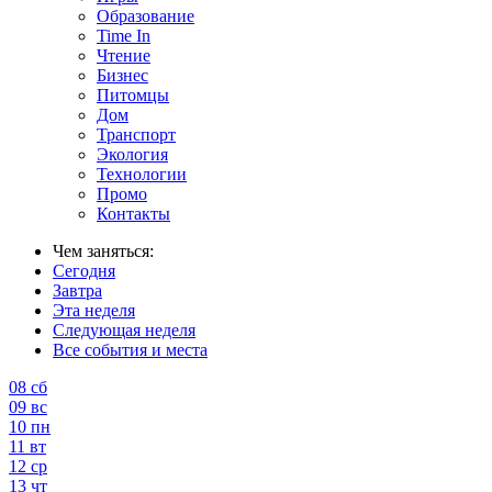
Образование
Time In
Чтение
Бизнес
Питомцы
Дом
Транспорт
Экология
Технологии
Промо
Контакты
Чем заняться:
Сегодня
Завтра
Эта неделя
Следующая неделя
Все события и места
08
сб
09
вс
10
пн
11
вт
12
ср
13
чт