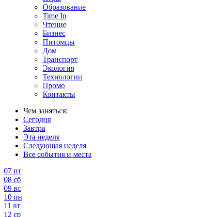
Образование
Time In
Чтение
Бизнес
Питомцы
Дом
Транспорт
Экология
Технологии
Промо
Контакты
Чем заняться:
Сегодня
Завтра
Эта неделя
Следующая неделя
Все события и места
07
пт
08
сб
09
вс
10
пн
11
вт
12
ср