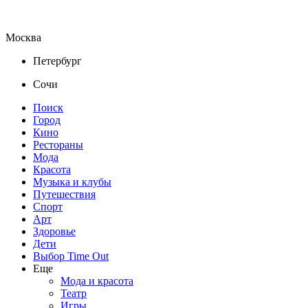
Москва
Петербург
Сочи
Поиск
Город
Кино
Рестораны
Мода
Красота
Музыка и клубы
Путешествия
Спорт
Арт
Здоровье
Дети
Выбор Time Out
Еще
Мода и красота
Театр
Игры