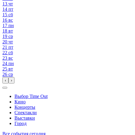
13
чт
14
пт
15
сб
16
вс
17
пн
18
вт
19
ср
20
чт
21
пт
22
сб
23
вс
24
пн
25
вт
26
ср
‹
›
Выбор Time Out
Кино
Концерты
Спектакли
Выставки
Город
Все события сегодня