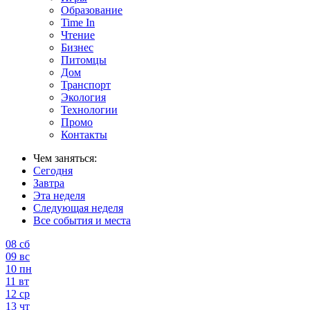
Образование
Time In
Чтение
Бизнес
Питомцы
Дом
Транспорт
Экология
Технологии
Промо
Контакты
Чем заняться:
Сегодня
Завтра
Эта неделя
Следующая неделя
Все события и места
08
сб
09
вс
10
пн
11
вт
12
ср
13
чт