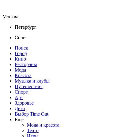
Москва
Петербург
Сочи
Поиск
Город
Кино
Рестораны
Мода
Красота
Музыка и клубы
Путешествия
Спорт
Арт
Здоровье
Дети
Выбор Time Out
Еще
Мода и красота
Театр
Игры