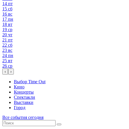
14
пт
15
сб
16
вс
17
пн
18
вт
19
ср
20
чт
21
пт
22
сб
23
вс
24
пн
25
вт
26
ср
‹
›
Выбор Time Out
Кино
Концерты
Спектакли
Выставки
Город
Все события сегодня