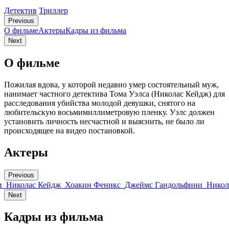
Детектив
Триллер
Previous
О фильме
Актеры
Кадры из фильмa
Next
О фильме
Пожилая вдова, у которой недавно умер состоятельный муж,
нанимает частного детектива Тома Уэлса (Николас Кейдж) для
расследования убийства молодой девушки, снятого на
любительскую восьмимиллиметровую пленку. Уэлс должен
установить личность несчастной и выяснить, не было ли
происходящее на видео постановкой.
Актеры
Previous
и
Николас Кейдж
Хоакин Феникс
Джеймс Гандольфини
Никол
Next
Кадры из фильмa