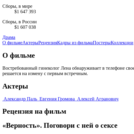
Сборы, в мире
$1 647 393
Сборы, в России
$1 607 038
Драма
О фильме
Актеры
Рецензия
Кадры из фильмa
Постеры
Коллекции
О фильме
Востребованный гинеколог Лена обнаруживает в телефоне своег
решается на измену с первым встречным.
Актеры
Александр Паль
Евгения Громова
Алексей Агранович
Рецензия на фильм
«Верность». Поговори с ней о сексе