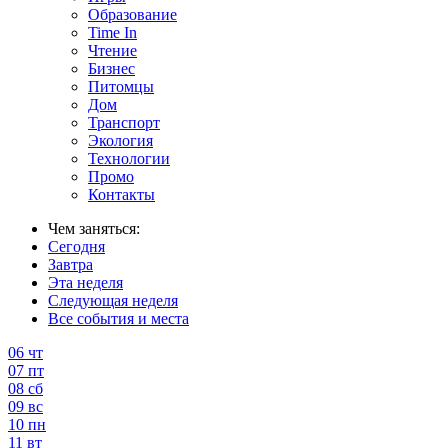
Образование
Time In
Чтение
Бизнес
Питомцы
Дом
Транспорт
Экология
Технологии
Промо
Контакты
Чем заняться:
Сегодня
Завтра
Эта неделя
Следующая неделя
Все события и места
06
чт
07
пт
08
сб
09
вс
10
пн
11
вт