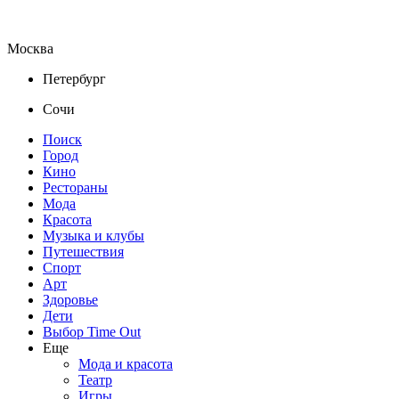
Москва
Петербург
Сочи
Поиск
Город
Кино
Рестораны
Мода
Красота
Музыка и клубы
Путешествия
Спорт
Арт
Здоровье
Дети
Выбор Time Out
Еще
Мода и красота
Театр
Игры