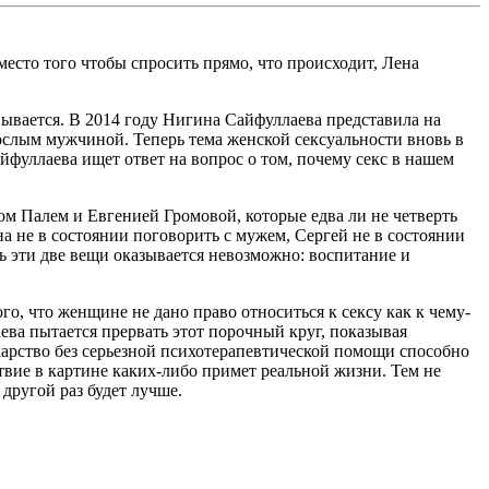
есто того чтобы спросить прямо, что происходит, Лена
пывается. В 2014 году Нигина Сайфуллаева представила на
слым мужчиной. Теперь тема женской сексуальности вновь в
йфуллаева ищет ответ на вопрос о том, почему секс в нашем
м Палем и Евгенией Громовой, которые едва ли не четверть
 не в состоянии поговорить с мужем, Сергей не в состоянии
ть эти две вещи оказывается невозможно: воспитание и
о, что женщине не дано право относиться к сексу как к чему-
аева пытается прервать этот порочный круг, показывая
карство без серьезной психотерапевтической помощи способно
твие в картине каких-либо примет реальной жизни. Тем не
другой раз будет лучше.