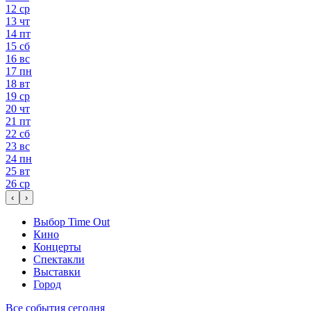
12
ср
13
чт
14
пт
15
сб
16
вс
17
пн
18
вт
19
ср
20
чт
21
пт
22
сб
23
вс
24
пн
25
вт
26
ср
‹
›
Выбор Time Out
Кино
Концерты
Спектакли
Выставки
Город
Все события сегодня