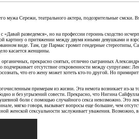
о мужа Сережи, театрального актера, подозрительные смски. Вм
с «Давай разведемся», но на профессии героинь сходство исчер
кой картину о притяжении между двумя юными девушками и взро
ованном виде. Там, где Пармас громит гендерные стереотипы, Са
 дело касается женщины.
, органичных, прекрасно снятых, отлично сыгранных Александро
 подчеркивает отсутствие откровенности между супругами: Лена
осознать, что его жену может хотеть кто-то другой. Но примири
гочисленным примерам из жизни. Эта немота возникает из-за тог
ободно и без угрызений совести. Прекрасно, что Нигина Сайфулл
 душевной боли с помощью случайного секса невозможно. Это ле
нале, мягко говоря, вызывает вопросы еще большие, чем отсутс
ной женской сексуальности заслуживает уважения. Возможно, в 