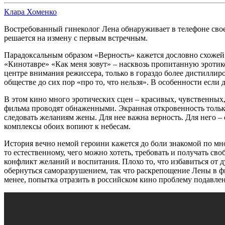
Клара Хоменко
Востребованный гинеколог Лена обнаруживает в телефоне своег
решается на измену с первым встречным.
Парадоксальным образом «Верность» кажется дословно схожей 
«Кинотавре» «Как меня зовут» – насквозь пропитанную эроти
центре внимания режиссера, только в гораздо более дистиллир
обществе до сих пор «про то, что нельзя». В особенности если
В этом кино много эротических сцен – красивых, чувственных
фильма проводят обнаженными. Экранная откровенность только
следовать желаниям жены. Для нее важна верность. Для него – 
комплексы обоих вопиют к небесам.
История вечно немой героини кажется до боли знакомой по мно
то естественному, чего можно хотеть, требовать и получать св
конфликт желаний и воспитания. Плохо то, что избавиться от
обернуться саморазрушением, так что раскрепощение Лены в фи
менее, попытка отразить в российском кино проблему подавлен