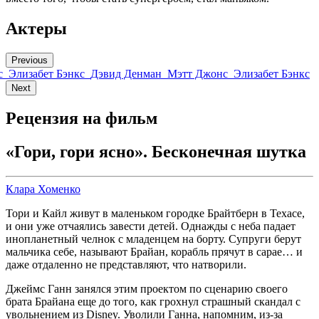
Актеры
Previous
с
Элизабет Бэнкс
Дэвид Денман
Мэтт Джонс
Элизабет Бэнкс
Next
Рецензия на фильм
«Гори, гори ясно». Бесконечная шутка
Клара Хоменко
Тори и Кайл живут в маленьком городке Брайтберн в Техасе,
и они уже отчаялись завести детей. Однажды с неба падает
инопланетный челнок с младенцем на борту. Супруги берут
мальчика себе, называют Брайан, корабль прячут в сарае… и
даже отдаленно не представляют, что натворили.
Джеймс Ганн занялся этим проектом по сценарию своего
брата Брайана еще до того, как грохнул страшный скандал с
увольнением из Disney. Уволили Ганна, напомним, из-за