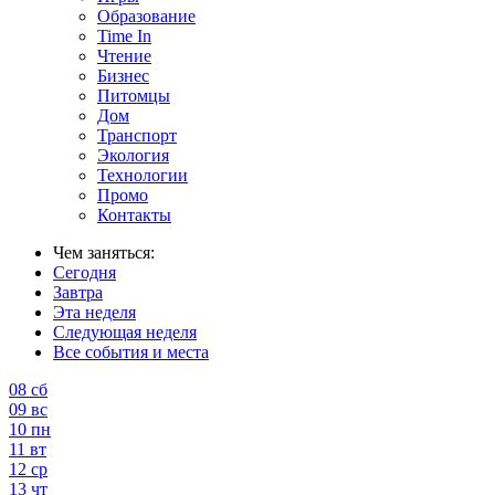
Образование
Time In
Чтение
Бизнес
Питомцы
Дом
Транспорт
Экология
Технологии
Промо
Контакты
Чем заняться:
Сегодня
Завтра
Эта неделя
Следующая неделя
Все события и места
08
сб
09
вс
10
пн
11
вт
12
ср
13
чт