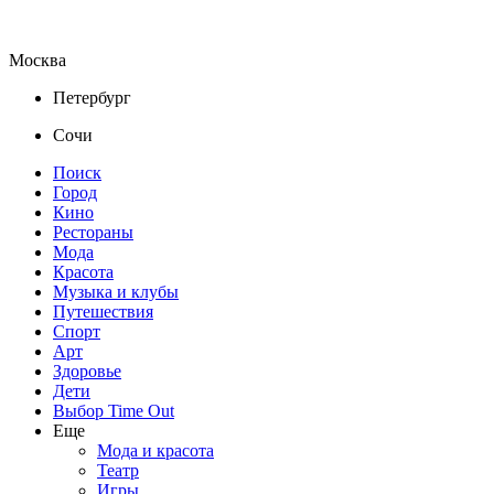
Москва
Петербург
Сочи
Поиск
Город
Кино
Рестораны
Мода
Красота
Музыка и клубы
Путешествия
Спорт
Арт
Здоровье
Дети
Выбор Time Out
Еще
Мода и красота
Театр
Игры