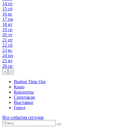
14
пт
15
сб
16
вс
17
пн
18
вт
19
ср
20
чт
21
пт
22
сб
23
вс
24
пн
25
вт
26
ср
‹
›
Выбор Time Out
Кино
Концерты
Спектакли
Выставки
Город
Все события сегодня