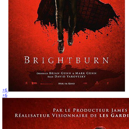
+6
+6