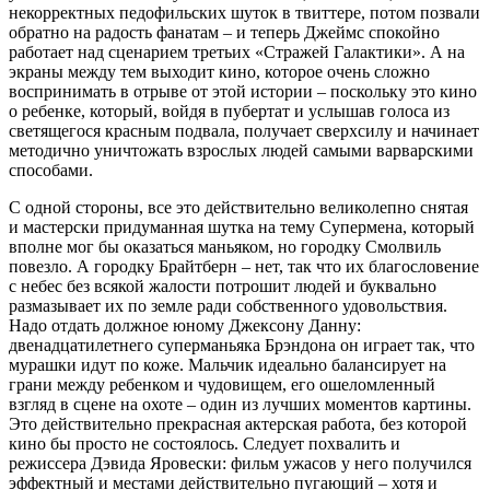
некорректных педофильских шуток в твиттере, потом позвали
обратно на радость фанатам – и теперь Джеймс спокойно
работает над сценарием третьих «Стражей Галактики». А на
экраны между тем выходит кино, которое очень сложно
воспринимать в отрыве от этой истории – поскольку это кино
о ребенке, который, войдя в пубертат и услышав голоса из
светящегося красным подвала, получает сверхсилу и начинает
методично уничтожать взрослых людей самыми варварскими
способами.
С одной стороны, все это действительно великолепно снятая
и мастерски придуманная шутка на тему Супермена, который
вполне мог бы оказаться маньяком, но городку Смолвиль
повезло. А городку Брайтберн – нет, так что их благословение
с небес без всякой жалости потрошит людей и буквально
размазывает их по земле ради собственного удовольствия.
Надо отдать должное юному Джексону Данну:
двенадцатилетнего суперманьяка Брэндона он играет так, что
мурашки идут по коже. Мальчик идеально балансирует на
грани между ребенком и чудовищем, его ошеломленный
взгляд в сцене на охоте – один из лучших моментов картины.
Это действительно прекрасная актерская работа, без которой
кино бы просто не состоялось. Следует похвалить и
режиссера Дэвида Яровески: фильм ужасов у него получился
эффектный и местами действительно пугающий – хотя и