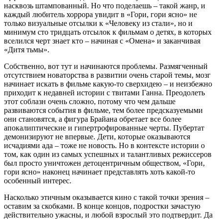
насквозь штампованный. Но что поделаешь – такой жанр, и
каждый любитель хоррора увидит в «Гори, гори ясно» не
только визуальные отсылки к «Человеку из стали», но и
минимум сто тридцать отсылок к фильмам о детях, в которых
вселился черт знает кто – начиная с «Омена» и заканчивая
«Дитя тьмы».
Собственно, вот тут и начинаются проблемы. Размягченный
отсутствием новаторства в развитии очень старой темы, мозг
начинает искать в фильме какую-то сверхидею – и неизбежно
приходит к недавней истории с твитами Ганна. Преодолеть
этот соблазн очень сложно, потому что чем дальше
развиваются события в фильме, тем более предсказуемыми
они становятся, а фигура Брайана обретает все более
апокалиптические и гипертрофированные черты. Пубертат
демонизируют не впервые. Дети, которые оказываются
исчадиями ада – тоже не новость. Но в контексте истории о
том, как один из самых успешных и талантливых режиссеров
был просто уничтожен детоцентричным обществом, «Гори,
гори ясно» наконец начинает представлять хоть какой-то
особенный интерес.
Насколько этичным оказывается кино с такой точки зрения –
оставим за скобками. В конце концов, подростки зачастую
действительно ужасны, и любой взрослый это подтвердит. Да