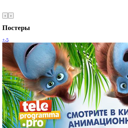
‹
›
Постеры
+-5