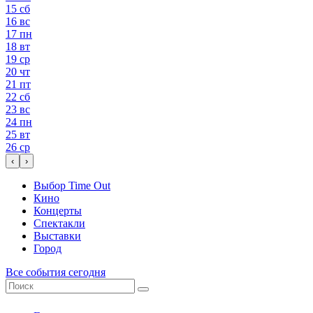
15
сб
16
вс
17
пн
18
вт
19
ср
20
чт
21
пт
22
сб
23
вс
24
пн
25
вт
26
ср
‹
›
Выбор Time Out
Кино
Концерты
Спектакли
Выставки
Город
Все события сегодня