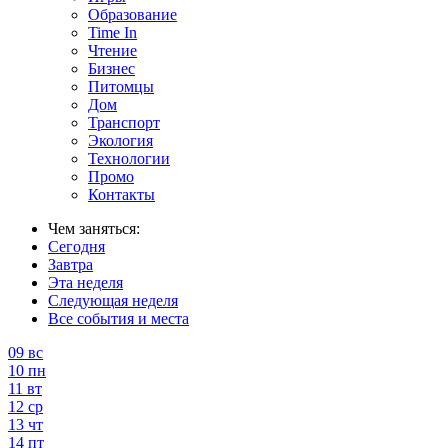
Образование
Time In
Чтение
Бизнес
Питомцы
Дом
Транспорт
Экология
Технологии
Промо
Контакты
Чем заняться:
Сегодня
Завтра
Эта неделя
Следующая неделя
Все события и места
09
вс
10
пн
11
вт
12
ср
13
чт
14
пт