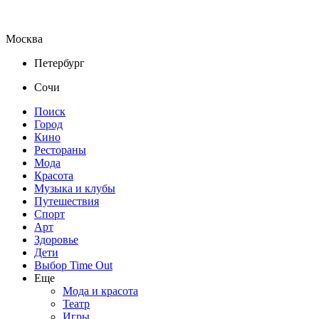
Москва
Петербург
Сочи
Поиск
Город
Кино
Рестораны
Мода
Красота
Музыка и клубы
Путешествия
Спорт
Арт
Здоровье
Дети
Выбор Time Out
Еще
Мода и красота
Театр
Игры