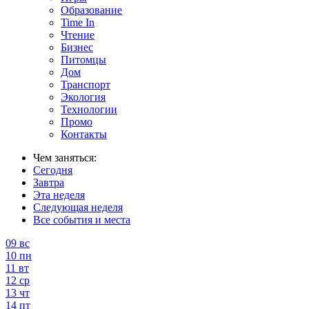
Образование
Time In
Чтение
Бизнес
Питомцы
Дом
Транспорт
Экология
Технологии
Промо
Контакты
Чем заняться:
Сегодня
Завтра
Эта неделя
Следующая неделя
Все события и места
09
вс
10
пн
11
вт
12
ср
13
чт
14
пт