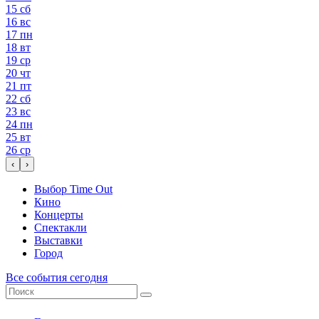
15
сб
16
вс
17
пн
18
вт
19
ср
20
чт
21
пт
22
сб
23
вс
24
пн
25
вт
26
ср
‹
›
Выбор Time Out
Кино
Концерты
Спектакли
Выставки
Город
Все события сегодня