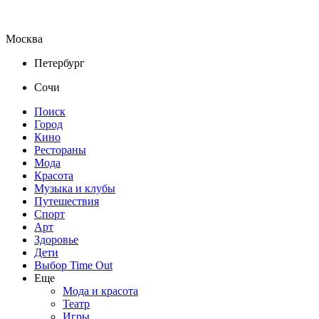
Москва
Петербург
Сочи
Поиск
Город
Кино
Рестораны
Мода
Красота
Музыка и клубы
Путешествия
Спорт
Арт
Здоровье
Дети
Выбор Time Out
Еще
Мода и красота
Театр
Игры