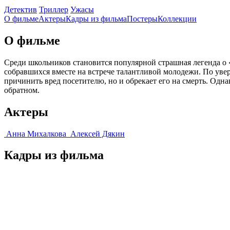
Детектив
Триллер
Ужасы
О фильме
Актеры
Кадры из фильмa
Постеры
Коллекции
О фильме
Среди школьников становится популярной страшная легенда о 
собравшихся вместе на встрече талантливой молодежи. По увер
причинить вред посетителю, но и обрекает его на смерть. Одна
обратном.
Актеры
Анна Михалкова
Алексей Дякин
Кадры из фильмa