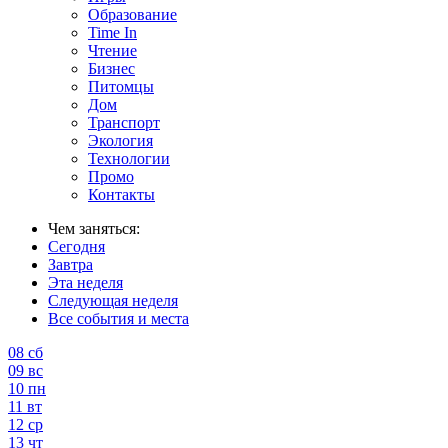
Образование
Time In
Чтение
Бизнес
Питомцы
Дом
Транспорт
Экология
Технологии
Промо
Контакты
Чем заняться:
Сегодня
Завтра
Эта неделя
Следующая неделя
Все события и места
08
сб
09
вс
10
пн
11
вт
12
ср
13
чт