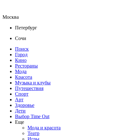
Москва
Петербург
Сочи
Поиск
Город
Кино
Рестораны
Мода
Красота
Музыка и клубы
Путешествия
Спорт
Арт
Здоровье
Дети
Выбор Time Out
Еще
Мода и красота
Театр
Игры