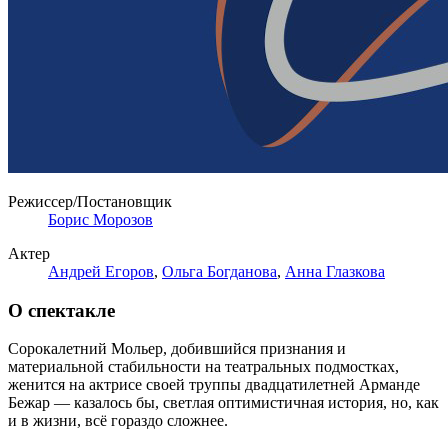
Режиссер/Постановщик
Борис Морозов
Актер
Андрей Егоров
,
Ольга Богданова
,
Анна Глазкова
О спектакле
Сорокалетний Мольер, добившийся признания и
материальной стабильности на театральных подмостках,
женится на актрисе своей труппы двадцатилетней Арманде
Бежар — казалось бы, светлая оптимистичная история, но, как
и в жизни, всё гораздо сложнее.