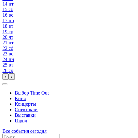
14
пт
15
сб
16
вс
17
пн
18
вт
19
ср
20
чт
21
пт
22
сб
23
вс
24
пн
25
вт
26
ср
‹
›
Выбор Time Out
Кино
Концерты
Спектакли
Выставки
Город
Все события сегодня