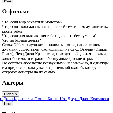
Next
О фильме
Что, если мир захватили монстры?
Что, если твою жизнь и жизнь твоей семьи некому защитить,
кроме тебя?
Что, если для выживания тебе надо стать бесшумным?
Что ты будешь делать?
Семья Эбботт научилась выживать в мире, наполненном
жуткими существами, охотящимися на слух. Эвелин (Эмили
Блант), Лео (Джон Красински) и их дети общаются знаками,
ходят босиком и играют в бесшумные детские игры.
Но остаться абсолютно беззвучными невозможно, и однажды
им придется столкнуться с прицельной охотой, которую
откроют монстры на их семью.
Актеры
Previous
п
Джон Красински
Эмили Блант
Ноа Джуп
Джон Красински
Next