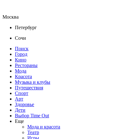
Москва
Петербург
Сочи
Поиск
Город
Кино
Рестораны
Мода
Красота
Музыка и клубы
Путешествия
Спорт
Арт
Здоровье
Дети
Выбор Time Out
Еще
Мода и красота
Театр
Игры