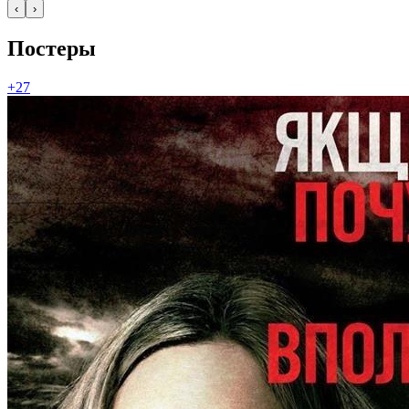
‹
›
Постеры
+27