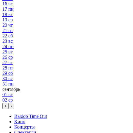
16
вс
17
пн
18
вт
19
ср
20
чт
21
пт
22
сб
23
вс
24
пн
25
вт
26
ср
27
чт
28
пт
29
сб
30
вс
31
пн
сентябрь
01
вт
02
ср
‹
›
Выбор Time Out
Кино
Концерты
Спектакли