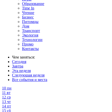
Образование
Time In
Чтение
Бизнес
Питомцы
Дом
Транспорт
Экология
Технологии
Промо
Контакты
Чем заняться:
Сегодня
Завтра
Эта неделя
Следующая неделя
Все события и места
10
пн
11
вт
12
ср
13
чт
14
пт
15
сб