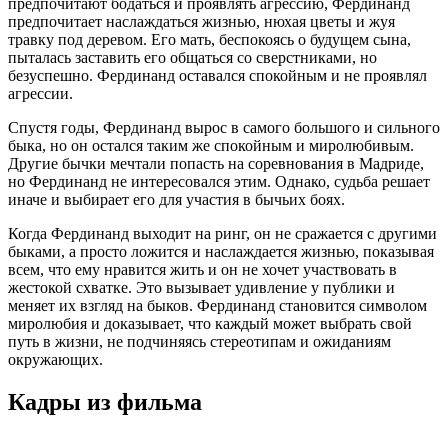
предпочитают бодаться и проявлять агрессию, Фердинанд
предпочитает наслаждаться жизнью, нюхая цветы и жуя
травку под деревом. Его мать, беспокоясь о будущем сына,
пыталась заставить его общаться со сверстниками, но
безуспешно. Фердинанд оставался спокойным и не проявлял
агрессии.
Спустя годы, Фердинанд вырос в самого большого и сильного
быка, но он остался таким же спокойным и миролюбивым.
Другие бычки мечтали попасть на соревнования в Мадриде,
но Фердинанд не интересовался этим. Однако, судьба решает
иначе и выбирает его для участия в бычьих боях.
Когда Фердинанд выходит на ринг, он не сражается с другими
быками, а просто ложится и наслаждается жизнью, показывая
всем, что ему нравится жить и он не хочет участвовать в
жестокой схватке. Это вызывает удивление у публики и
меняет их взгляд на быков. Фердинанд становится символом
миролюбия и доказывает, что каждый может выбрать свой
путь в жизни, не подчиняясь стереотипам и ожиданиям
окружающих.
Кадры из фильмa