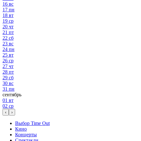
16
вс
17
пн
18
вт
19
ср
20
чт
21
пт
22
сб
23
вс
24
пн
25
вт
26
ср
27
чт
28
пт
29
сб
30
вс
31
пн
сентябрь
01
вт
02
ср
‹
›
Выбор Time Out
Кино
Концерты
Спектакли