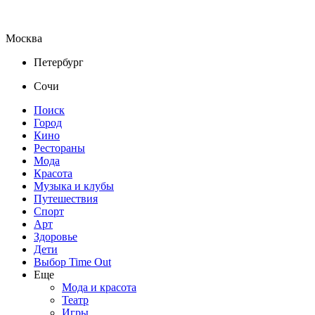
Москва
Петербург
Сочи
Поиск
Город
Кино
Рестораны
Мода
Красота
Музыка и клубы
Путешествия
Спорт
Арт
Здоровье
Дети
Выбор Time Out
Еще
Мода и красота
Театр
Игры