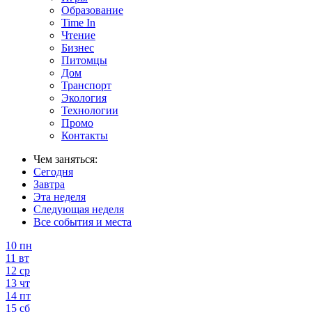
Образование
Time In
Чтение
Бизнес
Питомцы
Дом
Транспорт
Экология
Технологии
Промо
Контакты
Чем заняться:
Сегодня
Завтра
Эта неделя
Следующая неделя
Все события и места
10
пн
11
вт
12
ср
13
чт
14
пт
15
сб