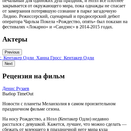
печальный для одиноких душ праздник, и Ноэл все плотнее
закрывается от окружающего мира, пока однажды не спасает
от замерзания потерявшую сознание в парке загадочную
Лидию. Режиссерский, сценарный и продюсерский дебют
оператора Чарльза Покела «Рождество, опять» был показан на
фестивалях «Локарно» и «Сандэнс» в 2014-2015 годах.
Актеры
Previous
с
Кентакер Одли
Ханна Гросс
Кентакер Одли
Next
Рецензия на фильм
Денис Рузаев
Выбор TimeOut
Новости с планеты Меланхолия в самом пронзительном
праздничном фильме сезона.
На носу Рождество, а Ноэл (Кентакер Одли) недавно
расстался с девушкой. Кажется, лучшее, что можно сделать —
сбежать от млеющего в праздничной неге мира куда