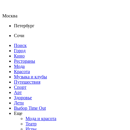
Москва
Петербург
Сочи
Поиск
Город
Кино
Рестораны
Мода
Красота
Музыка и клубы
Путешествия
Спорт
Арт
Здоровье
Дети
Выбор Time Out
Еще
Мода и красота
Театр
Игры