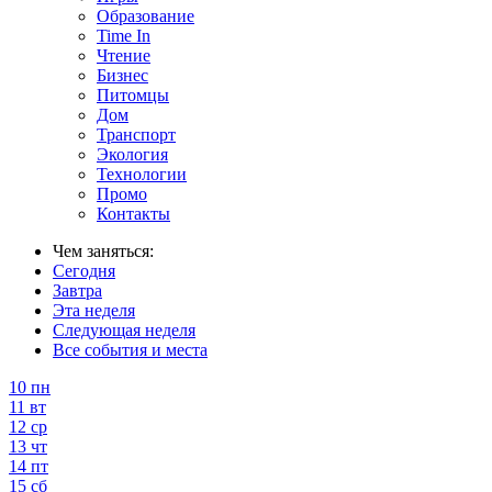
Образование
Time In
Чтение
Бизнес
Питомцы
Дом
Транспорт
Экология
Технологии
Промо
Контакты
Чем заняться:
Сегодня
Завтра
Эта неделя
Следующая неделя
Все события и места
10
пн
11
вт
12
ср
13
чт
14
пт
15
сб