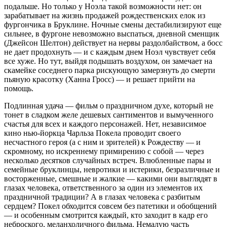
подальше. Но только у Ноэла такой возможности нет: он
зарабатывает на жизнь продажей рождественских елок из
фургончика в Бруклине. Ночные смены дестабилизируют еще
сильнее, в фургоне невозможно выспаться, дневной сменщик
(Джейсон Шелтон) действует на нервы раздолбайством, а босс
не дает продохнуть — и с каждым днем Ноэл чувствует себя
все хуже. Но тут, выйдя подышать воздухом, он замечает на
скамейке соседнего парка рискующую замерзнуть до смерти
пьяную красотку (Ханна Гросс) — и решает прийти на
помощь.
Подлинная удача — фильм о праздничном духе, который не
тонет в сладком желе дешевых сантиментов и вымученного
счастья для всех и каждого персонажей. Нет, независимое
кино нью-йоркца Чарльза Покела проводит своего
несчастного героя (а с ним и зрителей) к Рождеству — и
скромному, но искреннему примирению с собой — через
несколько десятков случайных встреч. Влюбленные пары и
семейные бруклинцы, невротики и истерики, безразличные и
восторженные, смешные и жалкие — какими они выглядят в
глазах человека, ответственного за один из элементов их
праздничной традиции? А в глазах человека с разбитым
сердцем? Покел обходится совсем без патетики и обобщений
— и особенным смотрится каждый, кто заходит в кадр его
неброского, меланхоличного фильма. Немалую часть