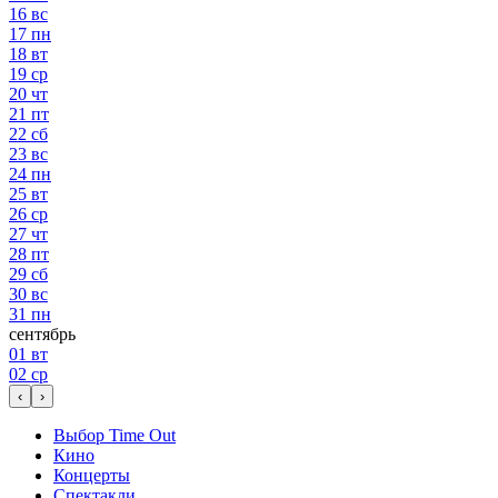
16
вс
17
пн
18
вт
19
ср
20
чт
21
пт
22
сб
23
вс
24
пн
25
вт
26
ср
27
чт
28
пт
29
сб
30
вс
31
пн
сентябрь
01
вт
02
ср
‹
›
Выбор Time Out
Кино
Концерты
Спектакли