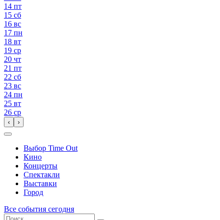
14
пт
15
сб
16
вс
17
пн
18
вт
19
ср
20
чт
21
пт
22
сб
23
вс
24
пн
25
вт
26
ср
‹
›
Выбор Time Out
Кино
Концерты
Спектакли
Выставки
Город
Все события сегодня