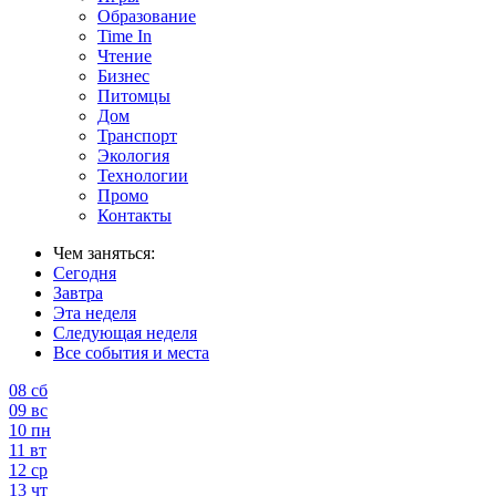
Образование
Time In
Чтение
Бизнес
Питомцы
Дом
Транспорт
Экология
Технологии
Промо
Контакты
Чем заняться:
Сегодня
Завтра
Эта неделя
Следующая неделя
Все события и места
08
сб
09
вс
10
пн
11
вт
12
ср
13
чт