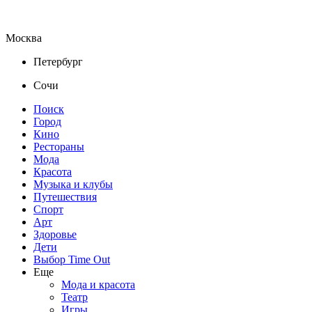
Москва
Петербург
Сочи
Поиск
Город
Кино
Рестораны
Мода
Красота
Музыка и клубы
Путешествия
Спорт
Арт
Здоровье
Дети
Выбор Time Out
Еще
Мода и красота
Театр
Игры