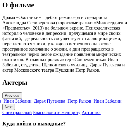
О фильме
Драма «Охотники» – дебют режиссера и сценариста
Александра Селиверстова (короткометражки «Милосердие» и
«Предместье», 2013) на большом экране. Психоделическая
история о человеке в депрессии, прячущемся в мире своих
фантазий, где реальность сосуществует с галлюцинациями,
переплетаются эпохи, у каждого встречного наготове
пространное замечание о жизни, а дни превращаются в
театральное черно-белое ожидание появления мифических
охотников. В главных ролях актер «Современника» Иван
Забелин, студентка Щепкинского училища Дарья Пугачева и
актер Московского театра Пушкина Петр Рыков.
Актеры
Previous
в
Иван Забелин
Дарья Пугачева
Петр Рыков
Иван Забелин
Next
Спектральный
Благословите женщину
Артистка
Куда пойти в выходные?