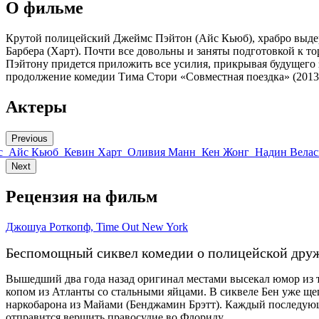
О фильме
Крутой полицейский Джеймс Пэйтон (Айс Кьюб), храбро выдер
Барбера (Харт). Почти все довольны и заняты подготовкой к т
Пэйтону придется приложить все усилия, прикрывая будущего 
продолжение комедии Тима Стори «Совместная поездка» (2013
Актеры
Previous
с
Айс Кьюб
Кевин Харт
Оливия Манн
Кен Жонг
Надин Велас
Next
Рецензия на фильм
Джошуа Роткопф, Time Out New York
Беспомощный сиквел комедии о полицейской дружб
Вышедший два года назад оригинал местами высекал юмор из
копом из Атланты со стальными яйцами. В сиквеле Бен уже ще
наркобарона из Майами (Бенджамин Брэтт). Каждый последующ
отправится вершить правосудие во Флориду.