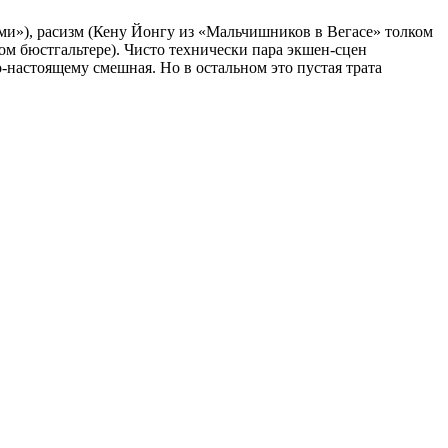
ми»), расизм (Кену Йонгу из «Мальчишников в Вегасе» толком
ом бюстгальтере). Чисто технически пара экшен-сцен
-настоящему смешная. Но в остальном это пустая трата