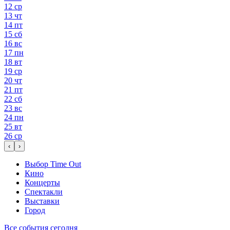
12
ср
13
чт
14
пт
15
сб
16
вс
17
пн
18
вт
19
ср
20
чт
21
пт
22
сб
23
вс
24
пн
25
вт
26
ср
‹
›
Выбор Time Out
Кино
Концерты
Спектакли
Выставки
Город
Все события сегодня