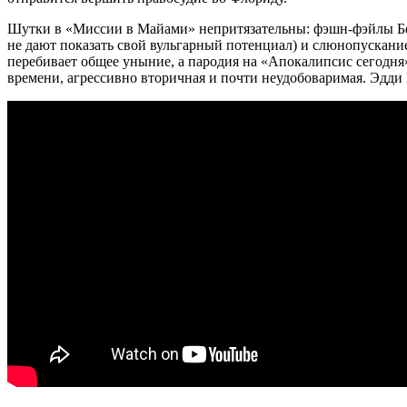
Шутки в «Миссии в Майами» непритязательны: фэшн-фэйлы Бена
не дают показать свой вульгарный потенциал) и слюнопускани
перебивает общее уныние, а пародия на «Апокалипсис сегодня»
времени, агрессивно вторичная и почти неудобоваримая. Эдди 