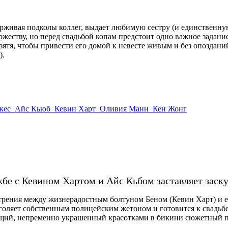
живая подколы коллег, выдает любимую сестру (и единственную
оржеству, но перед свадьбой копам предстоит одно важное зада
зятя, чтобы привести его домой к невесте живым и без опоздан
).
кес
Айс Кьюб
Кевин Харт
Оливия Манн
Кен Жонг
е с Кевином Хартом и Айс Кьбом заставляет заск
 трения между жизнерадостным болтуном Беном (Кевин Харт) и
голяет собственным полицейским жетоном и готовится к свадьбе
ий, непременно украшенный красотками в бикини сюжетный пов