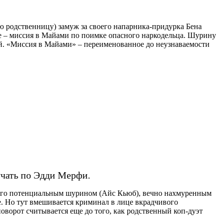
 родственницу) замуж за своего напарника-придурка Бена
ние – миссия в Майами по поимке опасного наркодельца. Шурину
ий. «Миссия в Майами» – переименованное до неузнаваемости
учать по Эдди Мерфи.
 его потенциальным шурином (Айс Кьюб), вечно нахмуренным
. Но тут вмешивается криминал в лице вкрадчивого
орот считывается еще до того, как родственный коп-дуэт