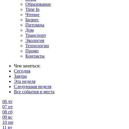
Образование
Time In
Чтение
Бизнес
Питомцы
Дом
Транспорт
Экология
Технологии
Промо
Контакты
Чем заняться:
Сегодня
Завтра
Эта неделя
Следующая неделя
Все события и места
06
чт
07
пт
08
сб
09
вс
10
пн
11
вт