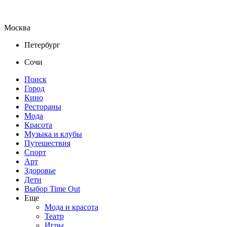
Москва
Петербург
Сочи
Поиск
Город
Кино
Рестораны
Мода
Красота
Музыка и клубы
Путешествия
Спорт
Арт
Здоровье
Дети
Выбор Time Out
Еще
Мода и красота
Театр
Игры