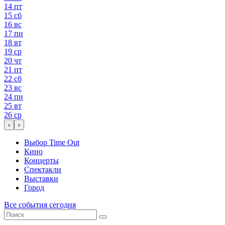
14
пт
15
сб
16
вс
17
пн
18
вт
19
ср
20
чт
21
пт
22
сб
23
вс
24
пн
25
вт
26
ср
‹
›
Выбор Time Out
Кино
Концерты
Спектакли
Выставки
Город
Все события сегодня