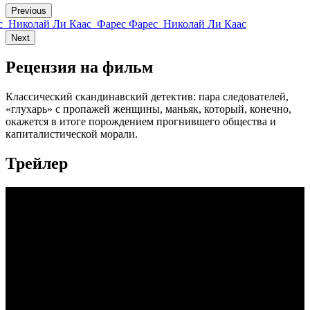
Previous
с
Николай Ли Каас
Фарес Фарес
Николай Ли Каас
Next
Рецензия на фильм
Классический скандинавский детектив: пара следователей,
«глухарь» с пропажей женщины, маньяк, который, конечно,
окажется в итоге порождением прогнившего общества и
капиталистической морали.
Трейлер