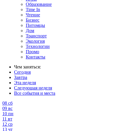
Образование
Time In
Чтение
Бизнес
Питомцы
Дом
Транспорт
Экология
Технологии
Промо
Контакты
Чем заняться:
Сегодня
Завтра
Эта неделя
Следующая неделя
Все события и места
08
сб
09
вс
10
пн
11
вт
12
ср
13
чт