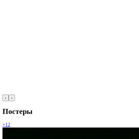
‹
›
Постеры
+12