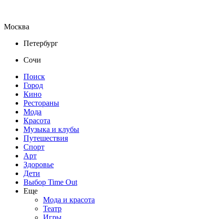
Москва
Петербург
Сочи
Поиск
Город
Кино
Рестораны
Мода
Красота
Музыка и клубы
Путешествия
Спорт
Арт
Здоровье
Дети
Выбор Time Out
Еще
Мода и красота
Театр
Игры