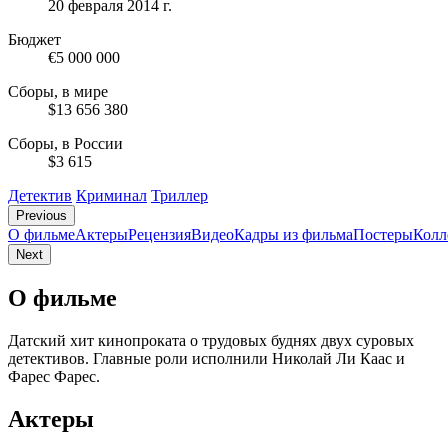
20 февраля 2014 г.
Бюджет
€5 000 000
Сборы, в мире
$13 656 380
Сборы, в России
$3 615
Детектив
Криминал
Триллер
Previous
О фильме
Актеры
Рецензия
Видео
Кадры из фильмa
Постеры
Колл
Next
О фильме
Датский хит кинопроката о трудовых буднях двух суровых
детективов. Главные роли исполнили Николай Ли Каас и
Фарес Фарес.
Актеры