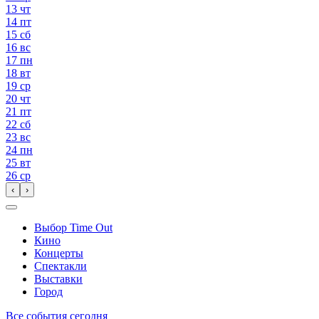
13
чт
14
пт
15
сб
16
вс
17
пн
18
вт
19
ср
20
чт
21
пт
22
сб
23
вс
24
пн
25
вт
26
ср
‹
›
Выбор Time Out
Кино
Концерты
Спектакли
Выставки
Город
Все события сегодня