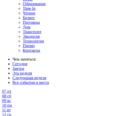
Образование
Time In
Чтение
Бизнес
Питомцы
Дом
Транспорт
Экология
Технологии
Промо
Контакты
Чем заняться:
Сегодня
Завтра
Эта неделя
Следующая неделя
Все события и места
07
пт
08
сб
09
вс
10
пн
11
вт
12
ср