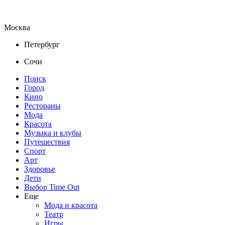
Москва
Петербург
Сочи
Поиск
Город
Кино
Рестораны
Мода
Красота
Музыка и клубы
Путешествия
Спорт
Арт
Здоровье
Дети
Выбор Time Out
Еще
Мода и красота
Театр
Игры