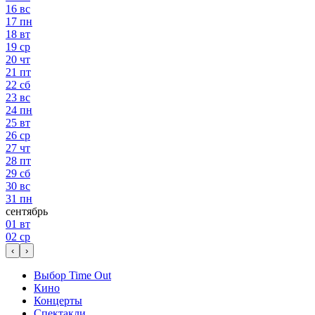
16
вс
17
пн
18
вт
19
ср
20
чт
21
пт
22
сб
23
вс
24
пн
25
вт
26
ср
27
чт
28
пт
29
сб
30
вс
31
пн
сентябрь
01
вт
02
ср
‹
›
Выбор Time Out
Кино
Концерты
Спектакли