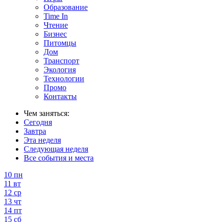
Образование
Time In
Чтение
Бизнес
Питомцы
Дом
Транспорт
Экология
Технологии
Промо
Контакты
Чем заняться:
Сегодня
Завтра
Эта неделя
Следующая неделя
Все события и места
10
пн
11
вт
12
ср
13
чт
14
пт
15
сб