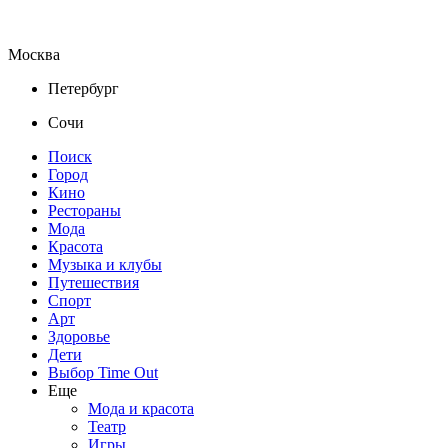
Москва
Петербург
Сочи
Поиск
Город
Кино
Рестораны
Мода
Красота
Музыка и клубы
Путешествия
Спорт
Арт
Здоровье
Дети
Выбор Time Out
Еще
Мода и красота
Театр
Игры