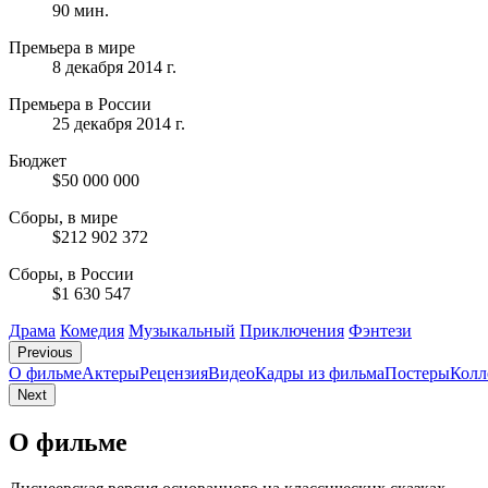
90 мин.
Премьера в мире
8 декабря 2014 г.
Премьера в России
25 декабря 2014 г.
Бюджет
$50 000 000
Сборы, в мире
$212 902 372
Сборы, в России
$1 630 547
Драма
Комедия
Музыкальный
Приключения
Фэнтези
Previous
О фильме
Актеры
Рецензия
Видео
Кадры из фильмa
Постеры
Колл
Next
О фильме