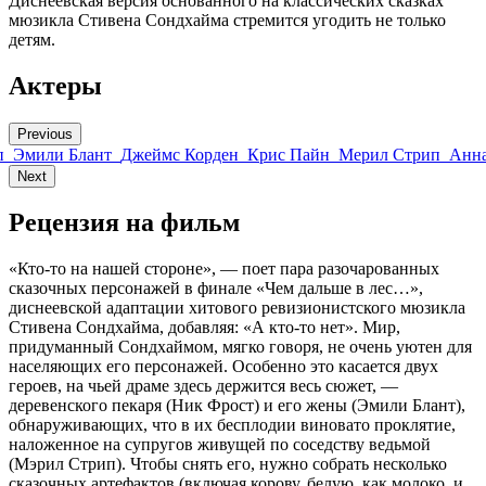
Диснеевская версия основанного на классических сказках
мюзикла Стивена Сондхайма стремится угодить не только
детям.
Актеры
Previous
п
Эмили Блант
Джеймс Корден
Крис Пайн
Мерил Стрип
Анна
Next
Рецензия на фильм
«Кто-то на нашей стороне», — поет пара разочарованных
сказочных персонажей в финале «Чем дальше в лес…»,
диснеевской адаптации хитового ревизионистского мюзикла
Стивена Сондхайма, добавляя: «А кто-то нет». Мир,
придуманный Сондхаймом, мягко говоря, не очень уютен для
населяющих его персонажей. Особенно это касается двух
героев, на чьей драме здесь держится весь сюжет, —
деревенского пекаря (Ник Фрост) и его жены (Эмили Блант),
обнаруживающих, что в их бесплодии виновато проклятие,
наложенное на супругов живущей по соседству ведьмой
(Мэрил Стрип). Чтобы снять его, нужно собрать несколько
сказочных артефактов (включая корову, белую, как молоко, и