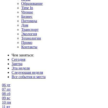
Образование
Time In
Чтение
Бизнес
Питомцы
Дом
Транспорт
Экология
Технологии
Промо
Контакты
Чем заняться:
Сегодня
Завтра
Эта неделя
Следующая неделя
Все события и места
06
чт
07
пт
08
сб
09
вс
10
пн
11
вт