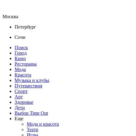
Москва
Петербург
Сочи
Поиск
Город
Кино
Рестораны
Мода
Красота
Музыка и клубы
Путешествия
Спорт
Арт
Здоровье
Дети
Выбор Time Out
Еще
Мода и красота
Театр
Игры