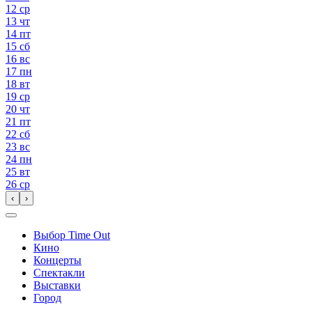
12
ср
13
чт
14
пт
15
сб
16
вс
17
пн
18
вт
19
ср
20
чт
21
пт
22
сб
23
вс
24
пн
25
вт
26
ср
‹
›
Выбор Time Out
Кино
Концерты
Спектакли
Выставки
Город