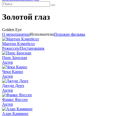
Золотой глаз
Golden Eye
О мероприятии
Исполнители
Похожие фильмы
Мартин Кэмпбелл
Режиссер/Постановщик
Пирс Броснан
Актер
Чеки Карио
Актер
Джуди Денч
Актер
Фамке Янссен
Актер
Алан Камминг