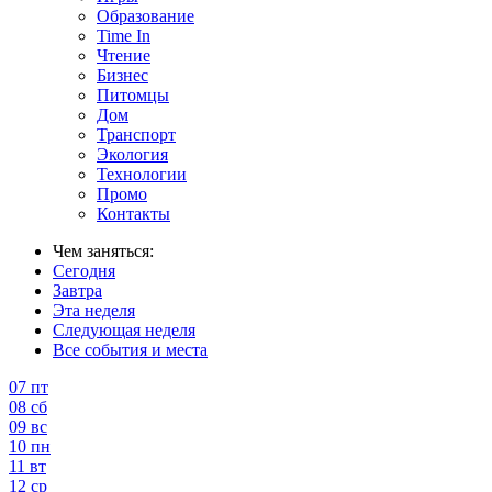
Образование
Time In
Чтение
Бизнес
Питомцы
Дом
Транспорт
Экология
Технологии
Промо
Контакты
Чем заняться:
Сегодня
Завтра
Эта неделя
Следующая неделя
Все события и места
07
пт
08
сб
09
вс
10
пн
11
вт
12
ср