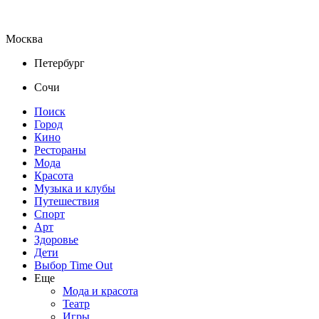
Москва
Петербург
Сочи
Поиск
Город
Кино
Рестораны
Мода
Красота
Музыка и клубы
Путешествия
Спорт
Арт
Здоровье
Дети
Выбор Time Out
Еще
Мода и красота
Театр
Игры