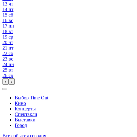
13
чт
14
пт
15
сб
16
вс
17
пн
18
вт
19
ср
20
чт
21
пт
22
сб
23
вс
24
пн
25
вт
26
ср
‹
›
Выбор Time Out
Кино
Концерты
Спектакли
Выставки
Город
Все события сегодня