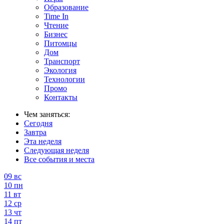
Образование
Time In
Чтение
Бизнес
Питомцы
Дом
Транспорт
Экология
Технологии
Промо
Контакты
Чем заняться:
Сегодня
Завтра
Эта неделя
Следующая неделя
Все события и места
09
вс
10
пн
11
вт
12
ср
13
чт
14
пт