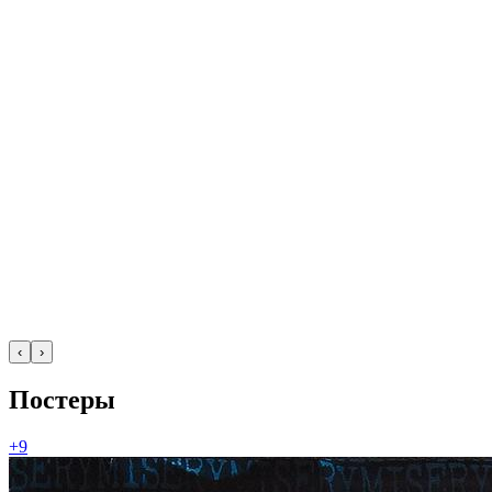
‹
›
Постеры
+9