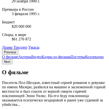
29 ноября 1990 г.
Премьера в России
3 февраля 1995 г.
Бюджет
$20 000 000
Сборы, в мире
$61 276 872
Драма
Триллер
Ужасы
Previous
О фильме
Актеры
Видео
Кадры из фильмa
Постеры
Коллекции
Next
О фильме
Писатель Пол Шелдон, известный серией романов о девушке
по имени Мизери, разбился на машине в заснеженной горной
местности и был спасен от верной смерти горячей
поклонницей Энни Уилкс. На его беду поклонница
оказывается психически нездоровой и ранее уже судимой за
убийства...