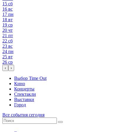
15
сб
16
вс
17
пн
18
вт
19
ср
20
чт
21
пт
22
сб
23
вс
24
пн
25
вт
26
ср
‹
›
Выбор Time Out
Кино
Концерты
Спектакли
Выставки
Город
Все события сегодня