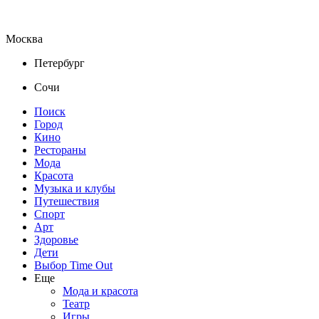
Москва
Петербург
Сочи
Поиск
Город
Кино
Рестораны
Мода
Красота
Музыка и клубы
Путешествия
Спорт
Арт
Здоровье
Дети
Выбор Time Out
Еще
Мода и красота
Театр
Игры