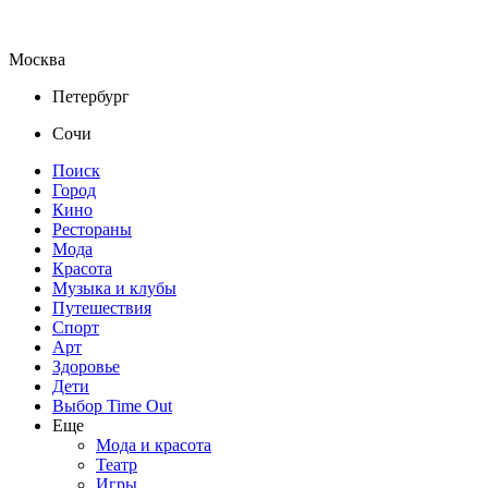
Москва
Петербург
Сочи
Поиск
Город
Кино
Рестораны
Мода
Красота
Музыка и клубы
Путешествия
Спорт
Арт
Здоровье
Дети
Выбор Time Out
Еще
Мода и красота
Театр
Игры