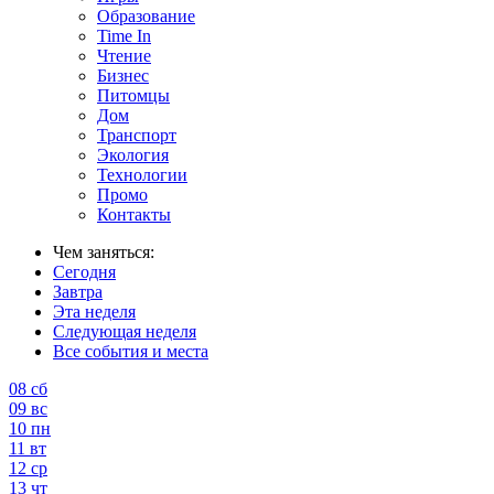
Образование
Time In
Чтение
Бизнес
Питомцы
Дом
Транспорт
Экология
Технологии
Промо
Контакты
Чем заняться:
Сегодня
Завтра
Эта неделя
Следующая неделя
Все события и места
08
сб
09
вс
10
пн
11
вт
12
ср
13
чт