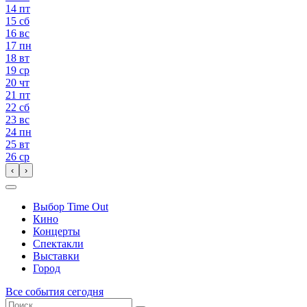
14
пт
15
сб
16
вс
17
пн
18
вт
19
ср
20
чт
21
пт
22
сб
23
вс
24
пн
25
вт
26
ср
‹
›
Выбор Time Out
Кино
Концерты
Спектакли
Выставки
Город
Все события сегодня