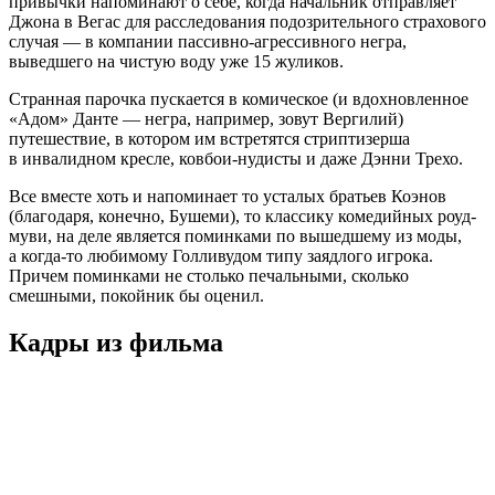
привычки напоминают о себе, когда начальник отправляет
Джона в Вегас для расследования подозрительного страхового
случая — в компании пассивно-агрессивного негра,
выведшего на чистую воду уже 15 жуликов.
Странная парочка пускается в комическое (и вдохновленное
«Адом» Данте — негра, например, зовут Вергилий)
путешествие, в котором им встретятся стриптизерша
в инвалидном кресле, ковбои-нудисты и даже Дэнни Трехо.
Все вместе хоть и напоминает то усталых братьев Коэнов
(благодаря, конечно, Бушеми), то классику комедийных роуд-
муви, на деле является поминками по вышедшему из моды,
а когда-то любимому Голливудом типу заядлого игрока.
Причем поминками не столько печальными, сколько
смешными, покойник бы оценил.
Кадры из фильмa