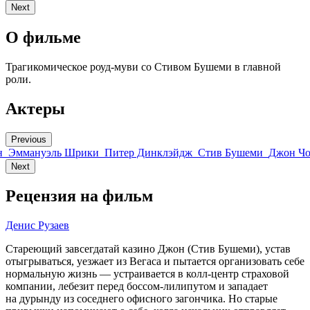
Next
О фильме
Трагикомическое роуд-муви со Стивом Бушеми в главной
роли.
Актеры
Previous
н
Эммануэль Шрики
Питер Динклэйдж
Стив Бушеми
Джон Ч
Next
Рецензия на фильм
Денис Рузаев
Стареющий завсегдатай казино Джон (Стив Бушеми), устав
отыгрываться, уезжает из Вегаса и пытается организовать себе
нормальную жизнь — устраивается в колл-центр страховой
компании, лебезит перед боссом-лилипутом и западает
на дурынду из соседнего офисного загончика. Но старые