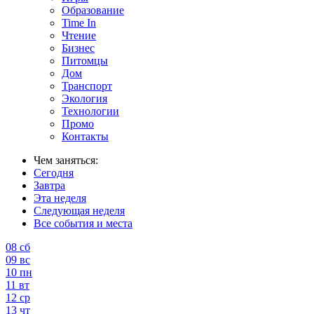
Образование
Time In
Чтение
Бизнес
Питомцы
Дом
Транспорт
Экология
Технологии
Промо
Контакты
Чем заняться:
Сегодня
Завтра
Эта неделя
Следующая неделя
Все события и места
08
сб
09
вс
10
пн
11
вт
12
ср
13
чт