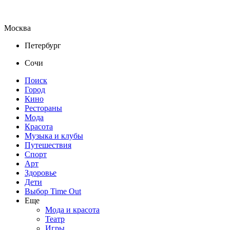
Москва
Петербург
Сочи
Поиск
Город
Кино
Рестораны
Мода
Красота
Музыка и клубы
Путешествия
Спорт
Арт
Здоровье
Дети
Выбор Time Out
Еще
Мода и красота
Театр
Игры