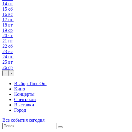
14
пт
15
сб
16
вс
17
пн
18
вт
19
ср
20
чт
21
пт
22
сб
23
вс
24
пн
25
вт
26
ср
‹
›
Выбор Time Out
Кино
Концерты
Спектакли
Выставки
Город
Все события сегодня