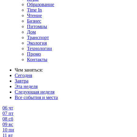
Образование
Time In
Чтение
Бизнес
Питомцы
Дом
Транспорт
Экология
Технологии
Промо
Контакты
Чем заняться:
Сегодня
Завтра
Эта неделя
Следующая неделя
Все события и места
06
чт
07
пт
08
сб
09
вс
10
пн
11
вт