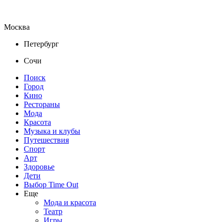
Москва
Петербург
Сочи
Поиск
Город
Кино
Рестораны
Мода
Красота
Музыка и клубы
Путешествия
Спорт
Арт
Здоровье
Дети
Выбор Time Out
Еще
Мода и красота
Театр
Игры