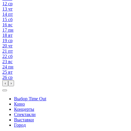
12
ср
13
чт
14
пт
15
сб
16
вс
17
пн
18
вт
19
ср
20
чт
21
пт
22
сб
23
вс
24
пн
25
вт
26
ср
‹
›
Выбор Time Out
Кино
Концерты
Спектакли
Выставки
Город