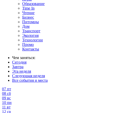
Образование
Time In
Чтение
Бизнес
Питомцы
Дом
Транспорт
Экология
Технологии
Промо
Контакты
Чем заняться:
Сегодня
Завтра
Эта неделя
Следующая неделя
Все события и места
07
пт
08
сб
09
вс
10
пн
11
вт
12
ср