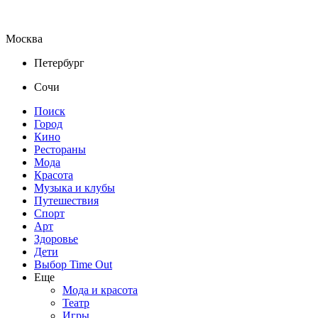
Москва
Петербург
Сочи
Поиск
Город
Кино
Рестораны
Мода
Красота
Музыка и клубы
Путешествия
Спорт
Арт
Здоровье
Дети
Выбор Time Out
Еще
Мода и красота
Театр
Игры