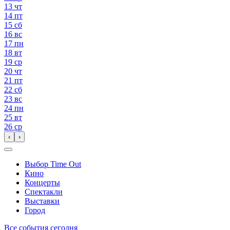
13
чт
14
пт
15
сб
16
вс
17
пн
18
вт
19
ср
20
чт
21
пт
22
сб
23
вс
24
пн
25
вт
26
ср
‹
›
Выбор Time Out
Кино
Концерты
Спектакли
Выставки
Город
Все события сегодня