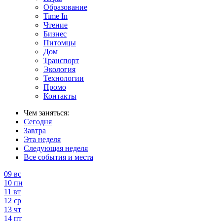
Образование
Time In
Чтение
Бизнес
Питомцы
Дом
Транспорт
Экология
Технологии
Промо
Контакты
Чем заняться:
Сегодня
Завтра
Эта неделя
Следующая неделя
Все события и места
09
вс
10
пн
11
вт
12
ср
13
чт
14
пт