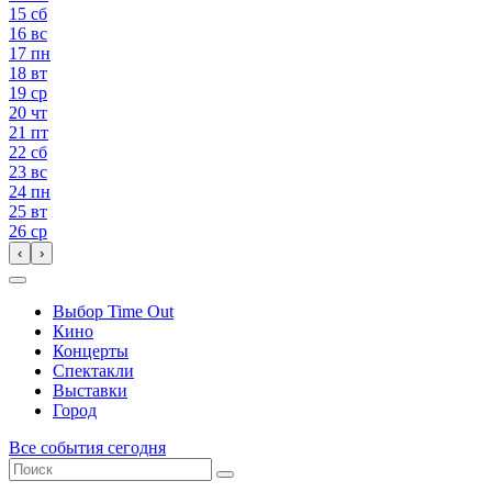
15
сб
16
вс
17
пн
18
вт
19
ср
20
чт
21
пт
22
сб
23
вс
24
пн
25
вт
26
ср
‹
›
Выбор Time Out
Кино
Концерты
Спектакли
Выставки
Город
Все события сегодня