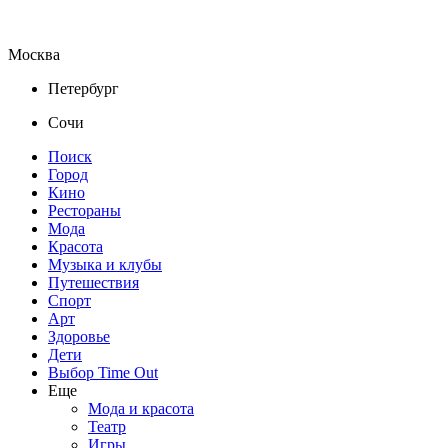
Москва
Петербург
Сочи
Поиск
Город
Кино
Рестораны
Мода
Красота
Музыка и клубы
Путешествия
Спорт
Арт
Здоровье
Дети
Выбор Time Out
Еще
Мода и красота
Театр
Игры