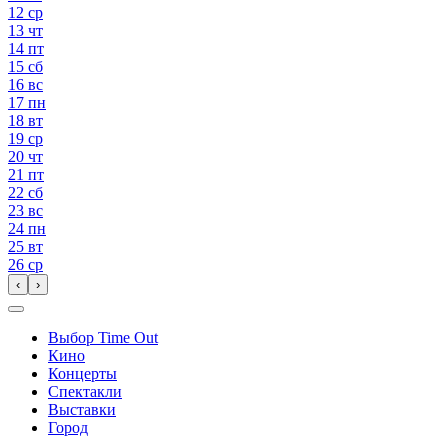
12
ср
13
чт
14
пт
15
сб
16
вс
17
пн
18
вт
19
ср
20
чт
21
пт
22
сб
23
вс
24
пн
25
вт
26
ср
‹
›
Выбор Time Out
Кино
Концерты
Спектакли
Выставки
Город