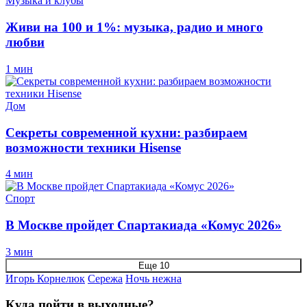
Музыка и клубы
Живи на 100 и 1%: музыка, радио и много
любви
1 мин
Дом
Секреты современной кухни: разбираем
возможности техники Hisense
4 мин
Спорт
В Москве пройдет Спартакиада «Комус 2026»
3 мин
Еще 10
Игорь Корнелюк
Сережа
Ночь нежна
Куда пойти в выходные?