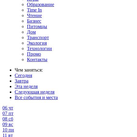
Образование
Time In
Чтение
Бизнес
Питомцы
Дом
Транспорт
Экология
Технологии
Промо
Контакты
Чем заняться:
Сегодня
Завтра
Эта неделя
Следующая неделя
Все события и места
06
чт
07
пт
08
сб
09
вс
10
пн
11
вт