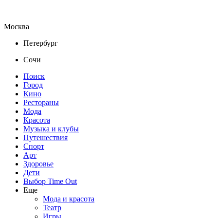
Москва
Петербург
Сочи
Поиск
Город
Кино
Рестораны
Мода
Красота
Музыка и клубы
Путешествия
Спорт
Арт
Здоровье
Дети
Выбор Time Out
Еще
Мода и красота
Театр
Игры