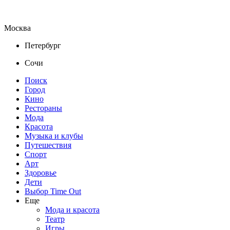
Москва
Петербург
Сочи
Поиск
Город
Кино
Рестораны
Мода
Красота
Музыка и клубы
Путешествия
Спорт
Арт
Здоровье
Дети
Выбор Time Out
Еще
Мода и красота
Театр
Игры