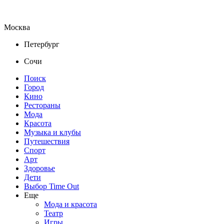
Москва
Петербург
Сочи
Поиск
Город
Кино
Рестораны
Мода
Красота
Музыка и клубы
Путешествия
Спорт
Арт
Здоровье
Дети
Выбор Time Out
Еще
Мода и красота
Театр
Игры