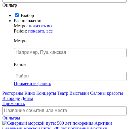
Фильтр
Выбор
Расположение
Метро:
показать все
Район:
показать все
Метро
Район
Применить фильтр
Рестораны
Кино
Концерты
Театр
Выставки
Салоны красоты
В городе
Детям
Применить
Фильтры
Северный морской путь: 500 лет покорения Арктики