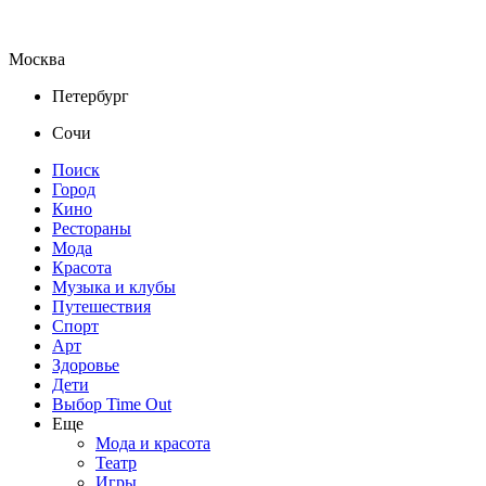
Москва
Петербург
Сочи
Поиск
Город
Кино
Рестораны
Мода
Красота
Музыка и клубы
Путешествия
Спорт
Арт
Здоровье
Дети
Выбор Time Out
Еще
Мода и красота
Театр
Игры