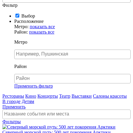
Фильтр
Выбор
Расположение
Метро:
показать все
Район:
показать все
Метро
Район
Применить фильтр
Рестораны
Кино
Концерты
Театр
Выставки
Салоны красоты
В городе
Детям
Применить
Фильтры
Северный морской путь: 500 лет покорения Арктики