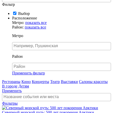
Фильтр
Выбор
Расположение
Метро:
показать все
Район:
показать все
Метро
Район
Применить фильтр
Рестораны
Кино
Концерты
Театр
Выставки
Салоны красоты
В городе
Детям
Применить
Фильтры
Северный морской путь: 500 лет покорения Арктики