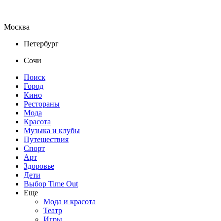
Москва
Петербург
Сочи
Поиск
Город
Кино
Рестораны
Мода
Красота
Музыка и клубы
Путешествия
Спорт
Арт
Здоровье
Дети
Выбор Time Out
Еще
Мода и красота
Театр
Игры