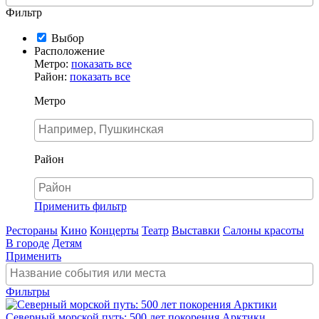
Фильтр
Выбор
Расположение
Метро:
показать все
Район:
показать все
Метро
Район
Применить фильтр
Рестораны
Кино
Концерты
Театр
Выставки
Салоны красоты
В городе
Детям
Применить
Фильтры
Северный морской путь: 500 лет покорения Арктики