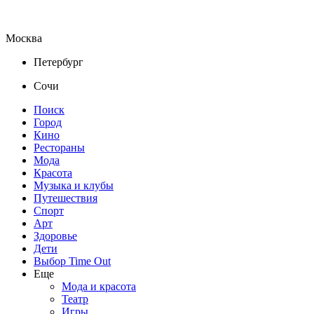
Москва
Петербург
Сочи
Поиск
Город
Кино
Рестораны
Мода
Красота
Музыка и клубы
Путешествия
Спорт
Арт
Здоровье
Дети
Выбор Time Out
Еще
Мода и красота
Театр
Игры