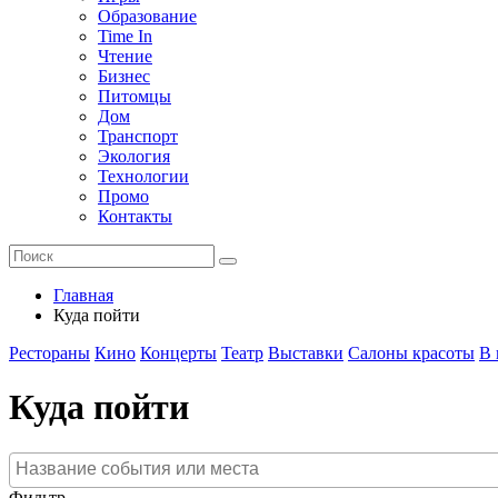
Образование
Time In
Чтение
Бизнес
Питомцы
Дом
Транспорт
Экология
Технологии
Промо
Контакты
Главная
Куда пойти
Рестораны
Кино
Концерты
Театр
Выставки
Салоны красоты
В 
Куда пойти
Фильтр