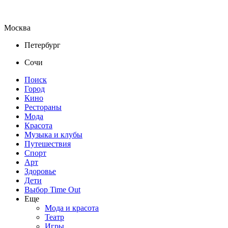
Москва
Петербург
Сочи
Поиск
Город
Кино
Рестораны
Мода
Красота
Музыка и клубы
Путешествия
Спорт
Арт
Здоровье
Дети
Выбор Time Out
Еще
Мода и красота
Театр
Игры