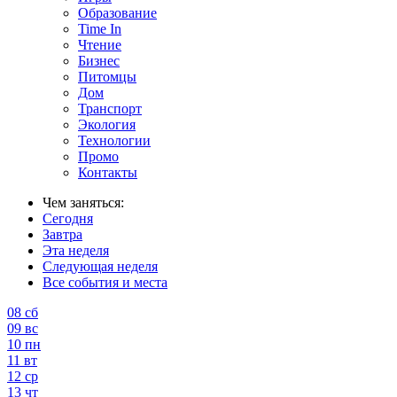
Образование
Time In
Чтение
Бизнес
Питомцы
Дом
Транспорт
Экология
Технологии
Промо
Контакты
Чем заняться:
Сегодня
Завтра
Эта неделя
Следующая неделя
Все события и места
08
сб
09
вс
10
пн
11
вт
12
ср
13
чт