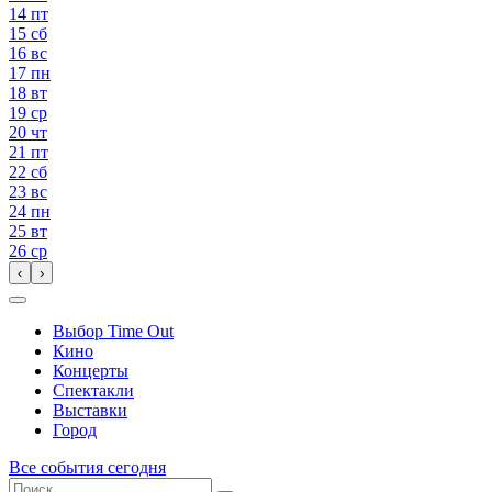
14
пт
15
сб
16
вс
17
пн
18
вт
19
ср
20
чт
21
пт
22
сб
23
вс
24
пн
25
вт
26
ср
‹
›
Выбор Time Out
Кино
Концерты
Спектакли
Выставки
Город
Все события сегодня