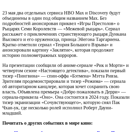
23 мая два отдельных сервиса HBO Max и Discovery будут
объединены в один под общим названием Max. Без
подробностей анонсирован приквел «Игры Престолов» о
Рыцарях Семи Королевств — «Межевой рыцарь». Сериал
расскажет о приключениях странствующего рыцаря Дункана
Высокого и его оруженосца, принца Эйегона Таргариена.
Кратко отметили сериал «Теория Большого Взрыва» и
анонсировали картину «Заклятие», которая продолжит
историю полнометражных хорроров.
На презентации сообщили об аниме-сериале «Рик и Морти» и
четвертом сезоне «Настоящего детектива», показали первый
тизер «Пингвина» — спин-оффа «Бэтмена» Мэтта Ривза.
Зрителям продемонстрировали и тизер «Режима» — сериала
об авторитарном канцлере, которая хочет сохранить свою
власть. Объявлена премьера «Добро пожаловать в Дерри» —
сериала-приквела «Оно». Она состоится в 2024 году. Показали
тизер экранизации «Сочувствующего», которую снял Пак
Чхан-ук, где несколько ролей исполнил Роберт Дауни-
младший.
Почитать о других событиях в мире кино: