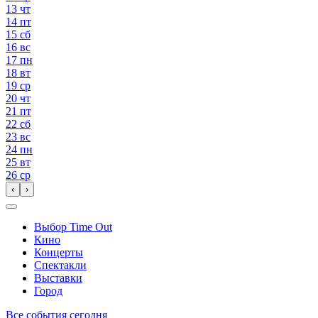
13
чт
14
пт
15
сб
16
вс
17
пн
18
вт
19
ср
20
чт
21
пт
22
сб
23
вс
24
пн
25
вт
26
ср
‹
›
Выбор Time Out
Кино
Концерты
Спектакли
Выставки
Город
Все события сегодня