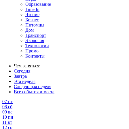
Образование
Time In
Чтение
Бизнес
Питомцы
Дом
Транспорт
Экология
Технологии
Промо
Контакты
Чем заняться:
Сегодня
Завтра
Эта неделя
Следующая неделя
Все события и места
07
пт
08
сб
09
вс
10
пн
11
вт
12
ср