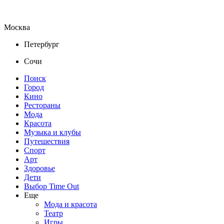
Москва
Петербург
Сочи
Поиск
Город
Кино
Рестораны
Мода
Красота
Музыка и клубы
Путешествия
Спорт
Арт
Здоровье
Дети
Выбор Time Out
Еще
Мода и красота
Театр
Игры