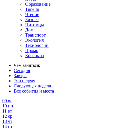
Образование
Time In
Чтение
Бизнес
Питомцы
Дом
Транспорт
Экология
Технологии
Промо
Контакты
Чем заняться:
Сегодня
Завтра
Эта неделя
Следующая неделя
Все события и места
09
вс
10
пн
11
вт
12
ср
13
чт
14
пт