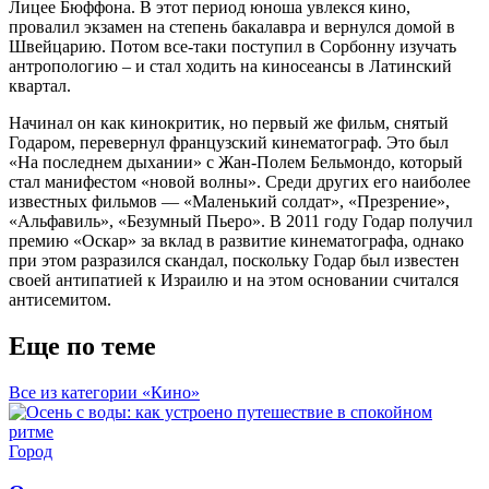
Лицее Бюффона. В этот период юноша увлекся кино,
провалил экзамен на степень бакалавра и вернулся домой в
Швейцарию. Потом все-таки поступил в Сорбонну изучать
антропологию – и стал ходить на киносеансы в Латинский
квартал.
Начинал он как кинокритик, но первый же фильм, снятый
Годаром, перевернул французский кинематограф. Это был
«На последнем дыхании» с Жан-Полем Бельмондо, который
стал манифестом «новой волны». Среди других его наиболее
известных фильмов — «Маленький солдат», «Презрение»,
«Альфавиль», «Безумный Пьеро». В 2011 году Годар получил
премию «Оскар» за вклад в развитие кинематографа, однако
при этом разразился скандал, поскольку Годар был известен
своей антипатией к Израилю и на этом основании считался
антисемитом.
Еще по теме
Все из категории «Кино»
Город