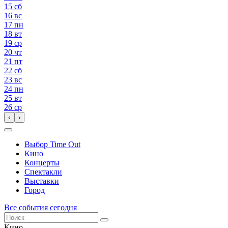
15
сб
16
вс
17
пн
18
вт
19
ср
20
чт
21
пт
22
сб
23
вс
24
пн
25
вт
26
ср
‹
›
Выбор Time Out
Кино
Концерты
Спектакли
Выставки
Город
Все события сегодня
Кино