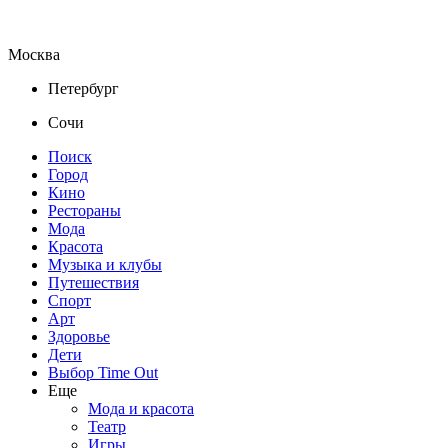
Москва
Петербург
Сочи
Поиск
Город
Кино
Рестораны
Мода
Красота
Музыка и клубы
Путешествия
Спорт
Арт
Здоровье
Дети
Выбор Time Out
Еще
Мода и красота
Театр
Игры