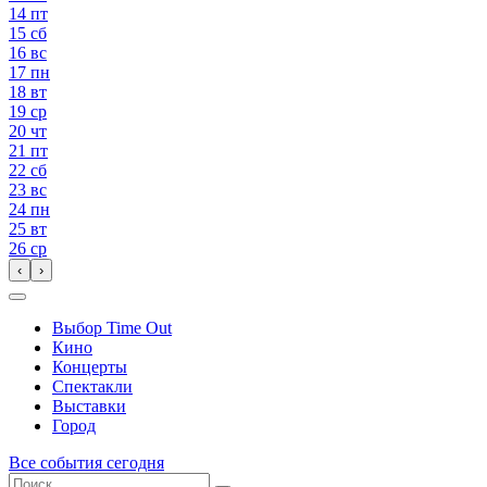
14
пт
15
сб
16
вс
17
пн
18
вт
19
ср
20
чт
21
пт
22
сб
23
вс
24
пн
25
вт
26
ср
‹
›
Выбор Time Out
Кино
Концерты
Спектакли
Выставки
Город
Все события сегодня