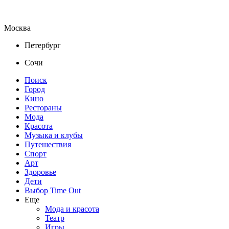
Москва
Петербург
Сочи
Поиск
Город
Кино
Рестораны
Мода
Красота
Музыка и клубы
Путешествия
Спорт
Арт
Здоровье
Дети
Выбор Time Out
Еще
Мода и красота
Театр
Игры