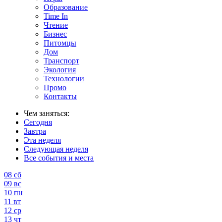
Образование
Time In
Чтение
Бизнес
Питомцы
Дом
Транспорт
Экология
Технологии
Промо
Контакты
Чем заняться:
Сегодня
Завтра
Эта неделя
Следующая неделя
Все события и места
08
сб
09
вс
10
пн
11
вт
12
ср
13
чт