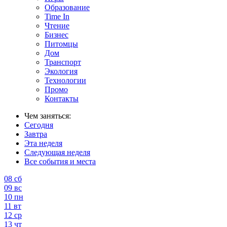
Образование
Time In
Чтение
Бизнес
Питомцы
Дом
Транспорт
Экология
Технологии
Промо
Контакты
Чем заняться:
Сегодня
Завтра
Эта неделя
Следующая неделя
Все события и места
08
сб
09
вс
10
пн
11
вт
12
ср
13
чт