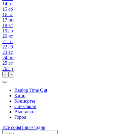
14
пт
15
сб
16
вс
17
пн
18
вт
19
ср
20
чт
21
пт
22
сб
23
вс
24
пн
25
вт
26
ср
‹
›
Выбор Time Out
Кино
Концерты
Спектакли
Выставки
Город
Все события сегодня