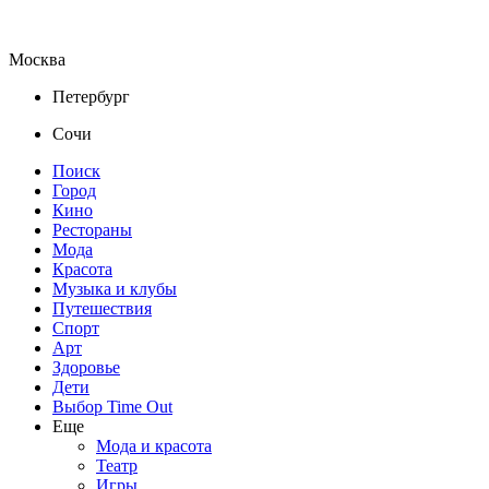
Москва
Петербург
Сочи
Поиск
Город
Кино
Рестораны
Мода
Красота
Музыка и клубы
Путешествия
Спорт
Арт
Здоровье
Дети
Выбор Time Out
Еще
Мода и красота
Театр
Игры