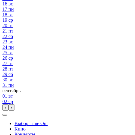
16
вс
17
пн
18
вт
19
ср
20
чт
21
пт
22
сб
23
вс
24
пн
25
вт
26
ср
27
чт
28
пт
29
сб
30
вс
31
пн
сентябрь
01
вт
02
ср
‹
›
Выбор Time Out
Кино
Концерты