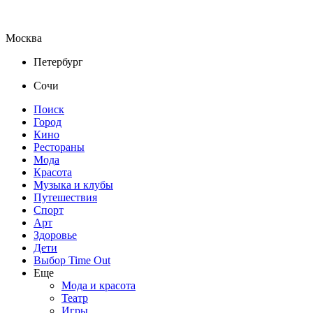
Москва
Петербург
Сочи
Поиск
Город
Кино
Рестораны
Мода
Красота
Музыка и клубы
Путешествия
Спорт
Арт
Здоровье
Дети
Выбор Time Out
Еще
Мода и красота
Театр
Игры