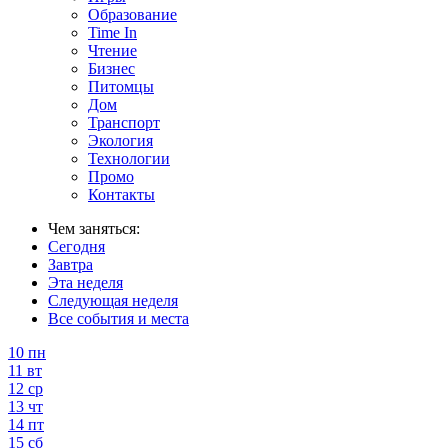
Образование
Time In
Чтение
Бизнес
Питомцы
Дом
Транспорт
Экология
Технологии
Промо
Контакты
Чем заняться:
Сегодня
Завтра
Эта неделя
Следующая неделя
Все события и места
10
пн
11
вт
12
ср
13
чт
14
пт
15
сб